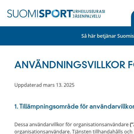
Hoppa
till
URHEILUSEURASI
innehåll
JÄSENPALVELU
Så här betjänar Suomi
ANVÄNDNINGSVILLKOR 
Uppdaterad mars 13. 2025
1. Tillämpningsområde för användarvillko
Dessa användarvillkor för organisationsanvändare
(
organisationsanvändare. Tjänsten tillhandahålls och