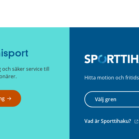
isport
ch säker service till
onärer.
Hitta motion och fritids
Välj
ng
gren
(e
Vad är Sporttihaku?
län