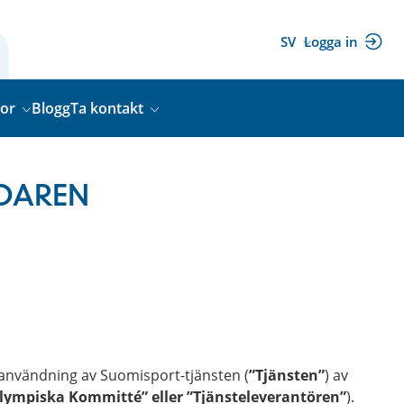
SV
Logga in
(extern
länk)
gor
Blogg
Ta kontakt
DAREN
d användning av Suomisport-tjänsten (
”Tjänsten”
) av
lympiska Kommitté” eller ”Tjänsteleverantören”
).