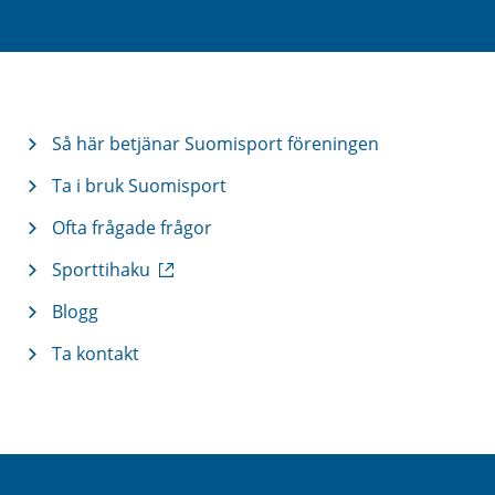
Så här betjänar Suomisport föreningen
Ta i bruk Suomisport
Ofta frågade frågor
(
Sporttihaku
e
x
Blogg
t
Ta kontakt
e
r
n
l
ä
n
k