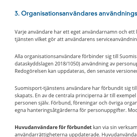
3. Organisationsanvändares användningsrä
Varje användare har ett eget användarnamn och ett l
tjänsten vilket gör att användarens serviceanvändnin
Alla organisationsanvändare förbinder sig till Suomi
dataskyddslagen 2018/1050) användning av personup
Redogörelsen kan uppdateras, den senaste versionen
Suomisport-tjänstens användare har förbundit sig till
skapats. En av de centrala principerna är till exempe
personen själv. Förbund, föreningar och övriga orga
egna hanteringsåtgärderna för personuppgifter. Mode
Huvudanvändare för förbundet
kan via sin verksam
användarrättigheterna uppdaterade. Huvudanvändare