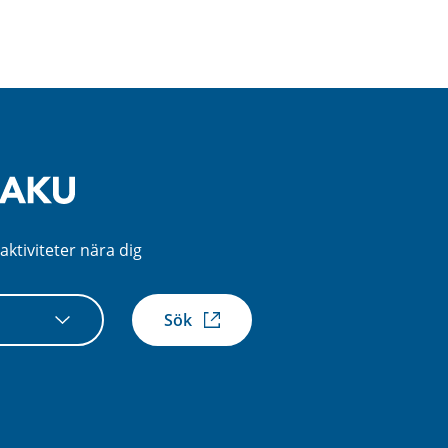
aktiviteter nära dig
Sök
xtern
k)