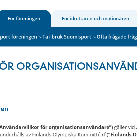
För föreningen
För idrottaren och motionären
sport föreningen
Ta i bruk Suomisport
Ofta frågade frå
FÖR ORGANISATIONSANVÄN
ren
”Användarvillkor för organisationsanvändare”)
gäller vi
 underhålls av Finlands Olympiska Kommitté rf (
”Finlands O