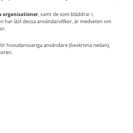
a organisationer
, samt de som bläddrar i,
en har läst dessa användarvillkor, är medveten om
or.
er för huvudansvariga användare (beskrivna nedan),
koren.