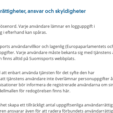
ttigheter, ansvar och skyldigheter
ösenord. Varje användare lämnar en logguppgift i
g i efterhand kan spåras.
sports användarvillkor och lagenlig (Europaparlamentets oc
pgifter. Varje användare måste bekanta sig med tjänstens
 finns alltid på Suomisports webbplats.
 att enbart använda tjänsten för det syfte den har
l att tjänstens användare inte överlämnar personuppgifter åt 
nisationer bör informera de registrerade användarna om sin
llmallen för redogörelsen finns här.
het skapa ett tillräckligt antal uppgiftsenliga användarrätt
n ansvarar även för att radera förbundets användarrättig