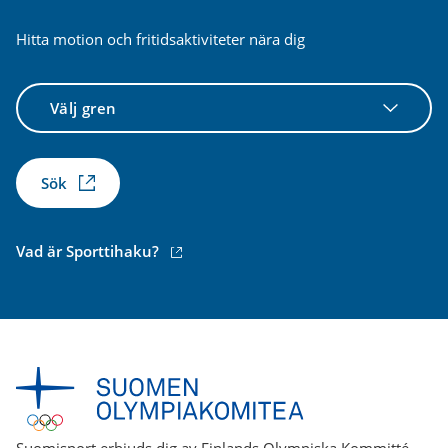
Hitta motion och fritidsaktiviteter nära dig
Välj
gren
Sök
(extern
Vad är Sporttihaku?
länk)
Suomisport erbjuds dig av Finlands Olympiska Kommitté.