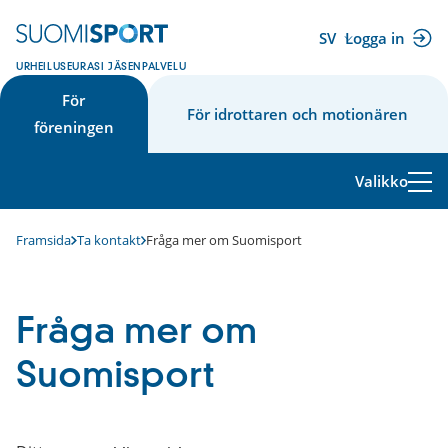
Hoppa
till
SV
Logga in
(extern
innehåll
URHEILUSEURASI JÄSENPALVELU
länk)
För
För idrottaren och motionären
föreningen
Valikko
Framsida
Ta kontakt
Fråga mer om Suomisport
Fråga mer om
Suomisport