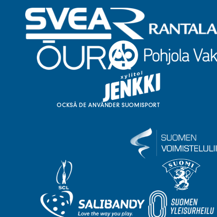
OCKSÅ DE ANVÄNDER SUOMISPORT