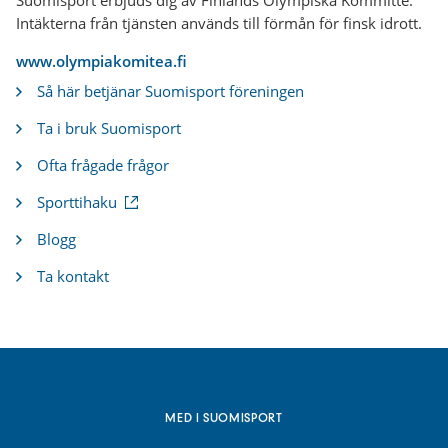
Intäkterna från tjänsten används till förmån för finsk idrott.
www.olympiakomitea.fi
Så här betjänar Suomisport föreningen
Ta i bruk Suomisport
Ofta frågade frågor
(
Sporttihaku
e
x
Blogg
t
e
Ta kontakt
r
n
l
ä
n
k
)
MED I SUOMISPORT