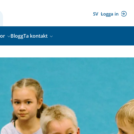
SV
Logga in
(extern
länk)
gor
Blogg
Ta kontakt