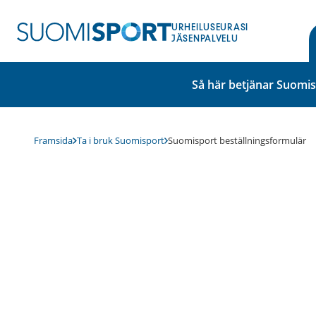
Hoppa
till
URHEILUSEURASI
innehåll
JÄSENPALVELU
Så här betjänar Suomi
Framsida
Ta i bruk Suomisport
Suomisport beställningsformulär