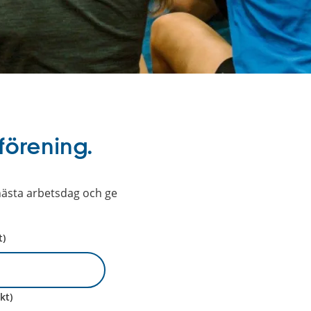
 förening.
nästa arbetsdag och ge
t)
kt)