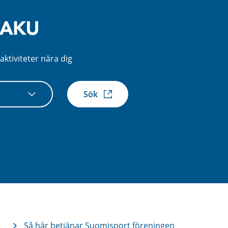
aktiviteter nära dig
Sök
xtern
k)
Så här betjänar Suomisport föreningen