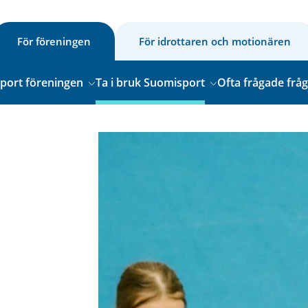
För föreningen
För idrottaren och motionären
sport föreningen
Ta i bruk Suomisport
Ofta frågade frå