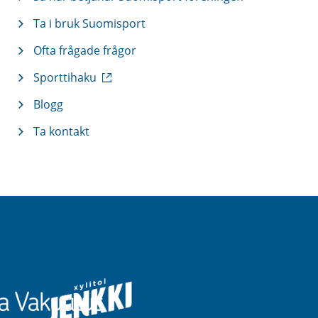
Ta i bruk Suomisport
Ofta frågade frågor
(
Sporttihaku
e
x
Blogg
t
Ta kontakt
e
r
n
l
ä
n
k
)