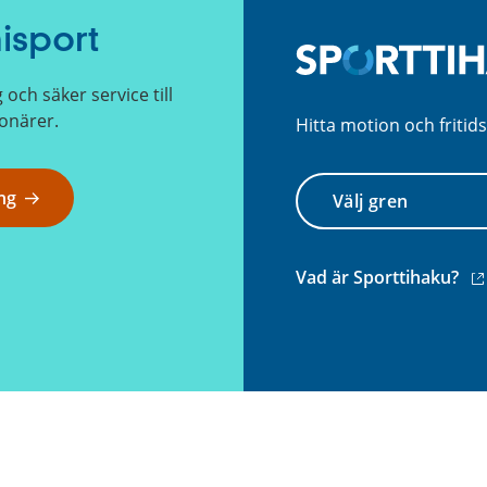
isport
ch säker service till
onärer.
Hitta motion och fritids
Välj
ng
gren
(e
Vad är Sporttihaku?
län