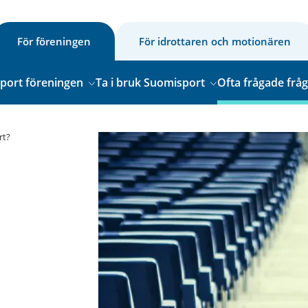
För föreningen
För idrottaren och motionären
sport föreningen
Ta i bruk Suomisport
Ofta frågade frå
rt?