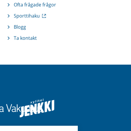
Ofta frågade frågor
(
Sporttihaku
e
x
Blogg
t
Ta kontakt
e
r
n
l
ä
n
k
)