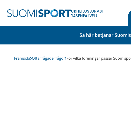
Hoppa
till
URHEILUSEURASI
innehåll
JÄSENPALVELU
Så här betjänar Suomi
Framsida
Ofta frågade frågor
För vilka föreningar passar Suomispo