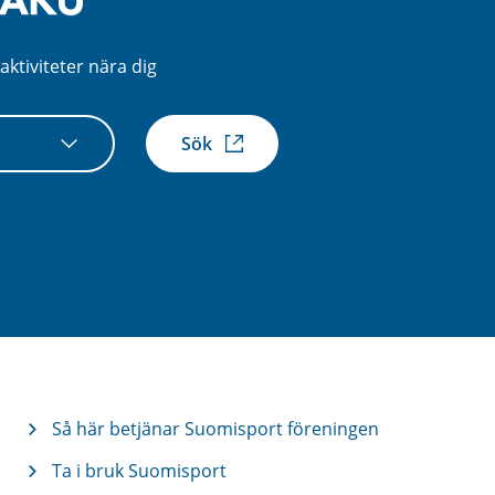
aktiviteter nära dig
Sök
xtern
k)
Så här betjänar Suomisport föreningen
Ta i bruk Suomisport