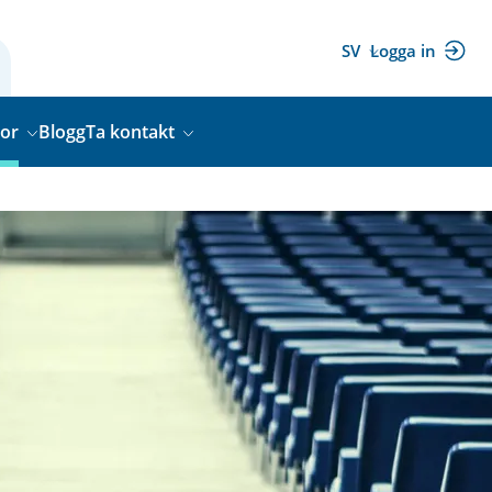
SV
Logga in
(extern
länk)
gor
Blogg
Ta kontakt