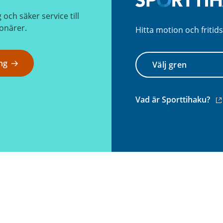
ch säker service till
onärer.
Hitta motion och fritids
Välj
ng
gren
(e
Vad är Sporttihaku?
län