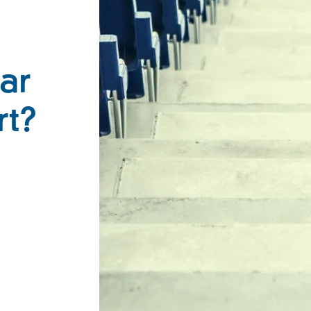
ar
rt?