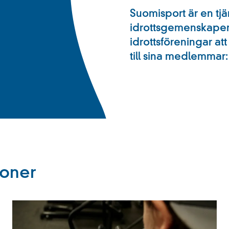
Suomisport är en tjä
idrottsgemenskapen 
idrottsföreningar at
till sina medlemmar:
ioner