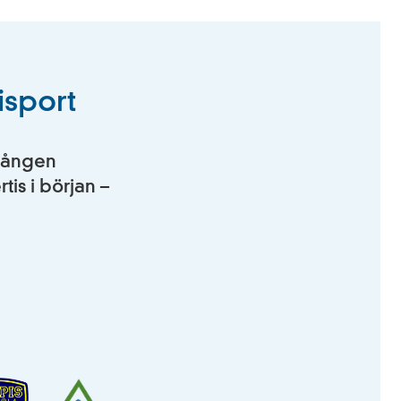
isport
rgången
is i början –