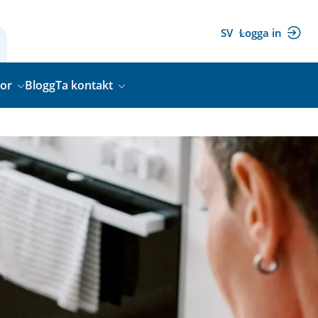
SV
Logga in
(extern
länk)
gor
Blogg
Ta kontakt