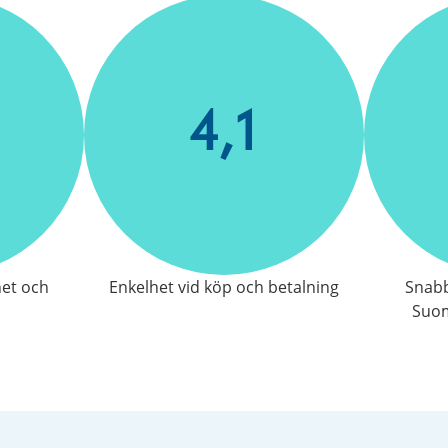
4,1
het och
Enkelhet vid köp och betalning
Snabb
Suom