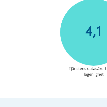
4,1
Tjänstens datasäker
lagenlighet