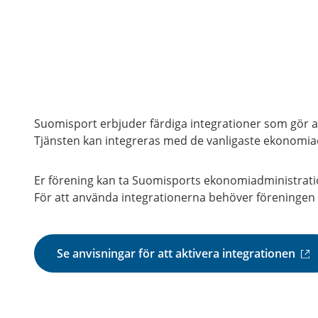
Suomisport erbjuder färdiga integrationer som gör att
Tjänsten kan integreras med de vanligaste ekonomi
Er förening kan ta Suomisports ekonomiadministration
För att använda integrationerna behöver föreningen 
(
Se anvisningar för att aktivera integrationen
e
x
t