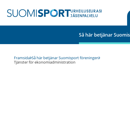
Hoppa
till
URHEILUSEURASI
innehåll
JÄSENPALVELU
Så här betjänar Suomi
Framsida
Så här betjänar Suomisport föreningen
Tjänster för ekonomiadministration