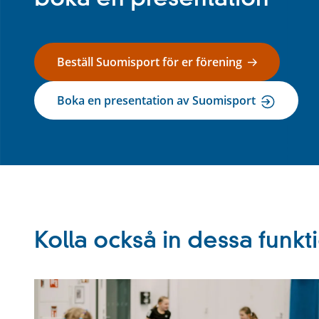
boka en presentation
Beställ Suomisport för er förening
Boka en presentation av Suomisport
Kolla också in dessa funkt