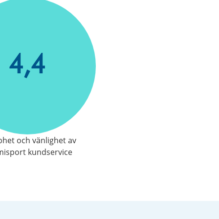
4,4
het och vänlighet av
isport kundservice