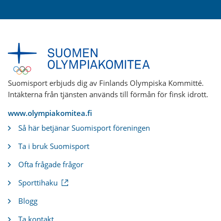
Suomisport erbjuds dig av Finlands Olympiska Kommitté.
Intäkterna från tjänsten används till förmån för finsk idrott.
www.olympiakomitea.fi
Så här betjänar Suomisport föreningen
Ta i bruk Suomisport
Ofta frågade frågor
(
Sporttihaku
e
x
Blogg
t
e
Ta kontakt