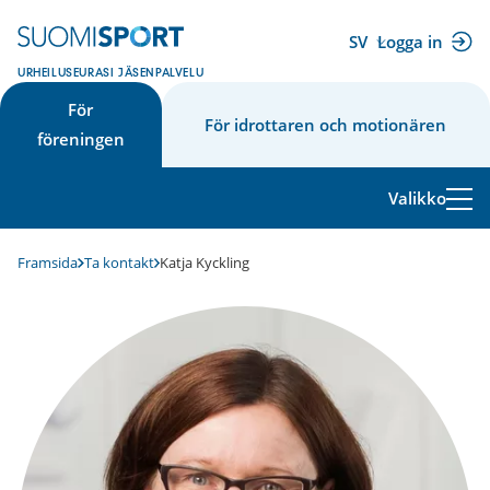
Hoppa
till
SV
Logga in
(extern
innehåll
URHEILUSEURASI JÄSENPALVELU
länk)
För
För idrottaren och motionären
föreningen
Valikko
Framsida
Ta kontakt
Katja Kyckling