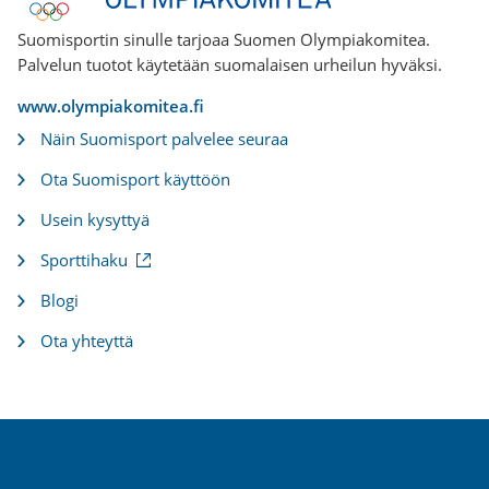
Suomisportin sinulle tarjoaa Suomen Olympiakomitea.
Palvelun tuotot käytetään suomalaisen urheilun hyväksi.
www.olympiakomitea.fi
Näin Suomisport palvelee seuraa
Ota Suomisport käyttöön
Usein kysyttyä
(
Sporttihaku
u
l
Blogi
k
o
Ota yhteyttä
i
n
e
n
l
i
n