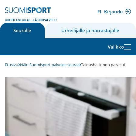
Siirry
sisältöön
FI
Kirjaudu
(ulkoinen
URHEILUSEURASI JÄSENPALVELU
linkki)
Seuralle
Urheilijalle ja harrastajalle
Valikko
Etusivu
Näin Suomisport palvelee seuraa
Taloushallinnon palvelut