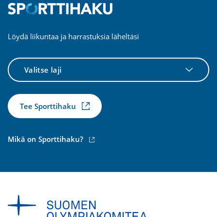
Löydä liikuntaa ja harrastuksia läheltäsi
Valitse
laji
Tee Sporttihaku
(ulkoinen
Mikä on Sporttihaku?
linkki)