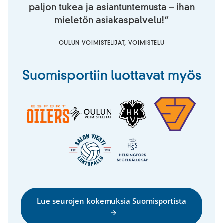
i
paljon tukea ja asiantuntemusta – ihan
)
mieletön asiakaspalvelu!”
OULUN VOIMISTELIJAT, VOIMISTELU
Suomisportiin luottavat myös
Lue seurojen kokemuksia Suomisportista