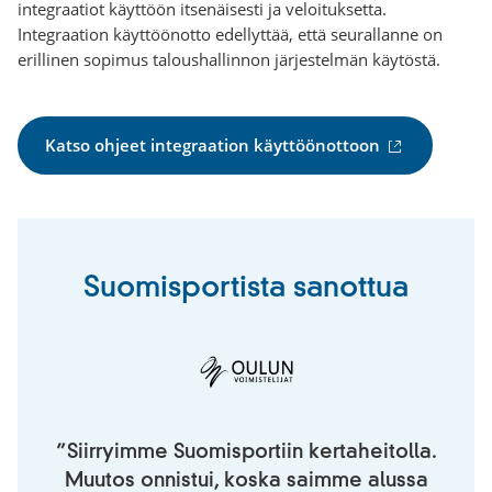
integraatiot käyttöön itsenäisesti ja veloituksetta.
Integraation käyttöönotto edellyttää, että seurallanne on
erillinen sopimus taloushallinnon järjestelmän käytöstä.
(
Katso ohjeet integraation käyttöönottoon
u
l
k
o
i
Suomisportista sanottua
n
e
n
l
i
n
k
”Siirryimme Suomisportiin kertaheitolla.
k
Muutos onnistui, koska saimme alussa