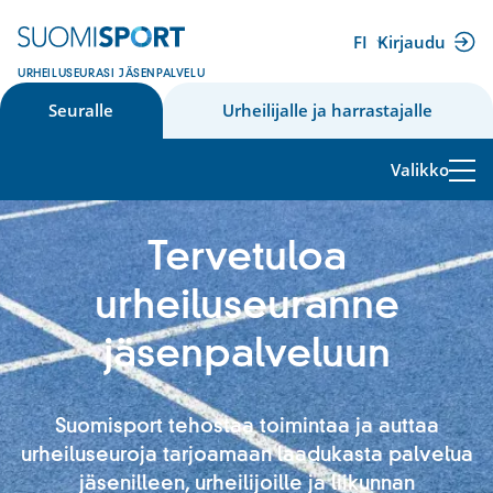
Siirry
sisältöön
FI
Kirjaudu
(ulkoinen
URHEILUSEURASI JÄSENPALVELU
linkki)
Seuralle
Urheilijalle ja harrastajalle
Valikko
Tervetuloa
urheiluseuranne
jäsenpalveluun
Suomisport tehostaa toimintaa ja auttaa
urheiluseuroja tarjoamaan laadukasta palvelua
jäsenilleen, urheilijoille ja liikunnan