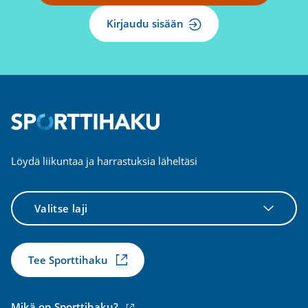
Kirjaudu sisään
Löydä liikuntaa ja harrastuksia läheltäsi
Valitse
laji
Tee Sporttihaku
(ulkoinen
Mikä on Sporttihaku?