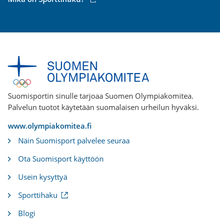
linkki)
Suomisportin sinulle tarjoaa Suomen Olympiakomitea.
Palvelun tuotot käytetään suomalaisen urheilun hyväksi.
www.olympiakomitea.fi
Näin Suomisport palvelee seuraa
Ota Suomisport käyttöön
Usein kysyttyä
(
Sporttihaku
u
l
Blogi
k