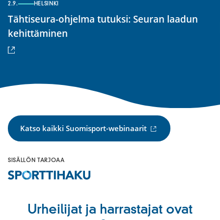
2.9.
HELSINKI
Tähtiseura-ohjelma tutuksi: Seuran laadun
(ulkoinen
kehittäminen
linkki)
(ulkoinen
Katso kaikki Suomisport-webinaarit
linkki)
SISÄLLÖN TARJOAA
Urheilijat ja harrastajat ovat