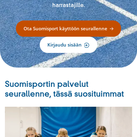
harrastajille.
Ota Suomisport käyttöön seurallenne
Kirjaudu sisään
Suomisportin palvelut
seurallenne, tässä suosituimmat