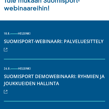
Tule mukaan Suomisport-
webinaareihin!
18.8.
HELSINKI
(u
SUOMISPORT-WEBINAARI: PALVELUESITTELY
lin
26.8.
HELSINKI
SUOMISPORT DEMOWEBINAARI: RYHMIEN JA
(ulkoinen
JOUKKUEIDEN HALLINTA
linkki)