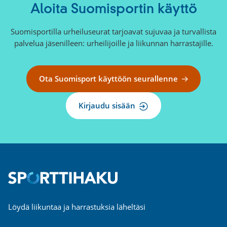
Aloita Suomisportin käyttö
Suomisportilla urheiluseurat tarjoavat sujuvaa ja turvallista
palvelua jäsenilleen: urheilijoille ja liikunnan harrastajille.
Ota Suomisport käyttöön seurallenne
Kirjaudu sisään
Löydä liikuntaa ja harrastuksia läheltäsi