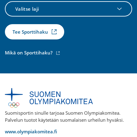
Valitse
laji
Tee Sporttihaku
(ulkoinen
Mikä on Sporttihaku?
linkki)
Suomisportin sinulle tarjoaa Suomen Olympiakomitea.
Palvelun tuotot käytetään suomalaisen urheilun hyväksi.
www.olympiakomitea.fi