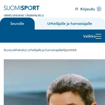
Siirry
sisältöön
FI
Kirjaudu
(ulkoinen
URHEILUSEURASI JÄSENPALVELU
linkki)
Seuralle
Urheilijalle ja harrastajalle
Valikko
Etusivu
Palvelut urheilijalle ja harrastajalle
Sporttitili