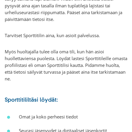
pysyvät aina ajan tasalla ilman tuplatilejä lajistasi tai
urheiluseurastasi riippumatta. Pääset aina tarkistamaan ja
päivittämään tietosi itse.
Tarvitset Sporttitilin aina, kun asioit palvelussa.
Myös huoltajalla tulee olla oma tili, kun hän asioi
huollettaviensa puolesta. Löydät lastesi Sporttitileille omasta
profiilistasi eli oman Sporttitilisi kautta. Pidämme huolta,
että tietosi säilyvät turvassa ja pääset aina itse tarkistamaan
ne.
Sporttitililtäsi löydät:
Omat ja koko perheesi tiedot
Seurasi jäsenyydet ja digitaaliset jäsenkortit