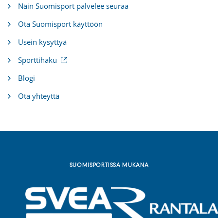
Näin Suomisport palvelee seuraa
Ota Suomisport käyttöön
Usein kysyttyä
(
Sporttihaku
u
l
Blogi
k
o
Ota yhteyttä
i
n
e
n
l
i
n
k
SUOMISPORTISSA MUKANA
k
i
)