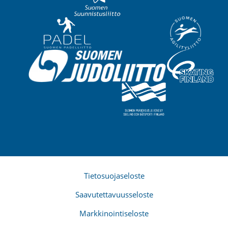
Tietosuojaseloste
Saavutettavuusseloste
Markkinointiseloste