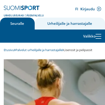
Siirry
sisältöön
FI
Kirjaudu
(ulkoinen
URHEILUSEURASI JÄSENPALVELU
linkki)
Seuralle
Urheilijalle ja harrastajalle
Valikko
Etusivu
Palvelut urheilijalle ja harrastajalle
Lisenssit ja pelipassit