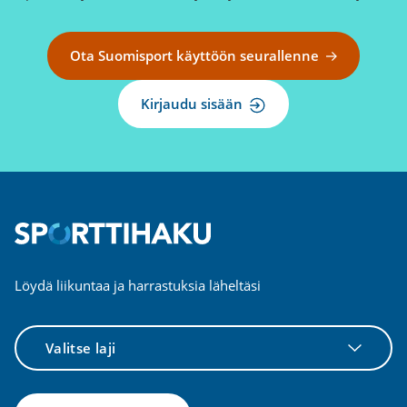
Ota Suomisport käyttöön seurallenne
Kirjaudu sisään
Löydä liikuntaa ja harrastuksia läheltäsi
Valitse
laji