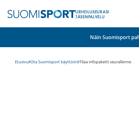
Siirry
sisältöön
URHEILUSEURASI
JÄSENPALVELU
Näin Suomisport pal
Etusivu
Ota Suomisport käyttöön
Tilaa infopaketti seurallenne