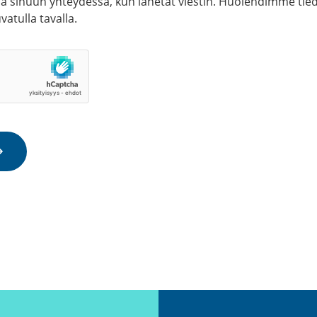
la sinuun yhteydessä, kun lähetät viestin. Huolehdimme tied
vatulla tavalla.