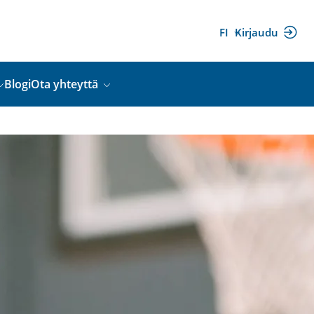
FI
Kirjaudu
(ulkoinen
linkki)
Blogi
Ota yhteyttä