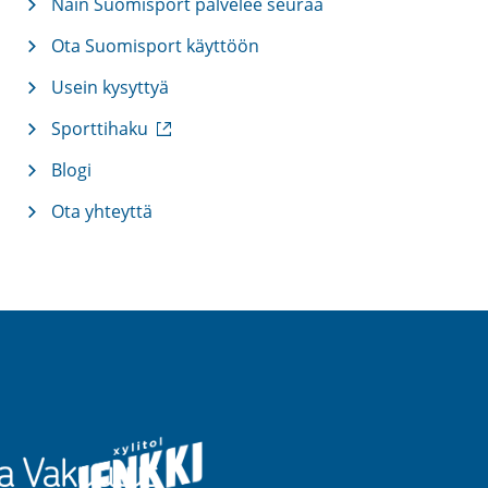
Näin Suomisport palvelee seuraa
Ota Suomisport käyttöön
Usein kysyttyä
(
Sporttihaku
u
l
Blogi
k
Ota yhteyttä
o
i
n
e
n
l
i
n
k
k
i
)