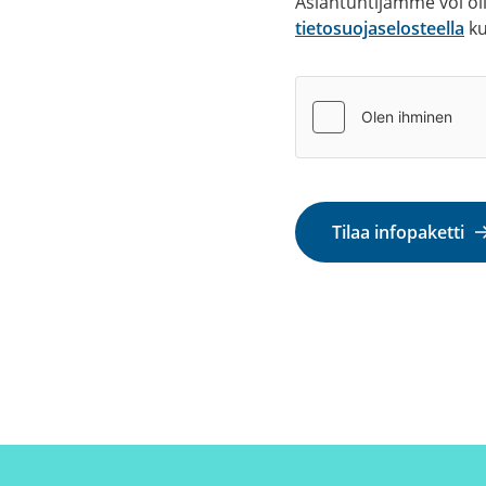
Asiantuntijamme voi ol
tietosuojaselosteella
ku