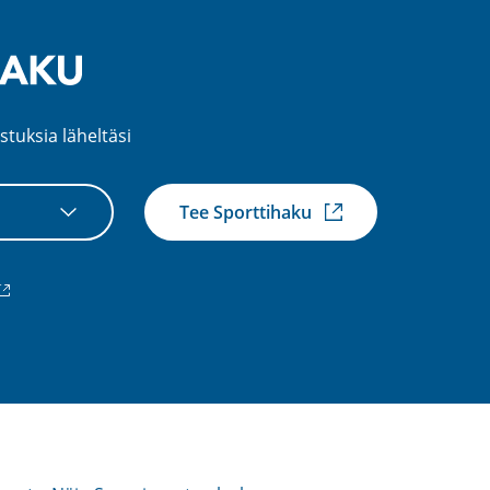
stuksia läheltäsi
Tee Sporttihaku
ulkoinen
inkki)