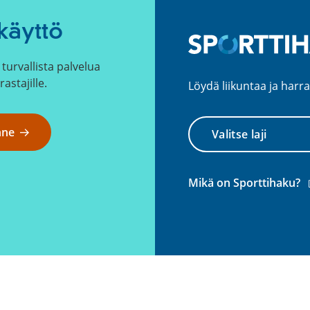
käyttö
turvallista palvelua
rastajille.
Löydä liikuntaa ja harra
Valitse
nne
laji
(
Mikä on Sporttihaku?
l