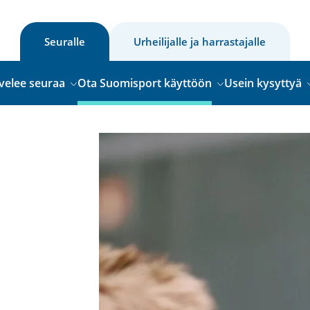
Seuralle
Urheilijalle ja harrastajalle
velee seuraa
Ota Suomisport käyttöön
Usein kysyttyä