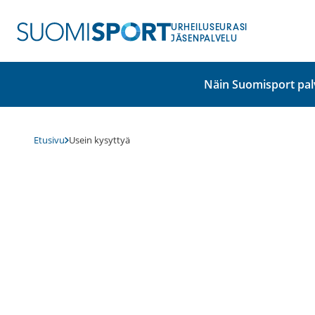
Siirry
sisältöön
URHEILUSEURASI
JÄSENPALVELU
Näin Suomisport pal
Etusivu
Usein kysyttyä