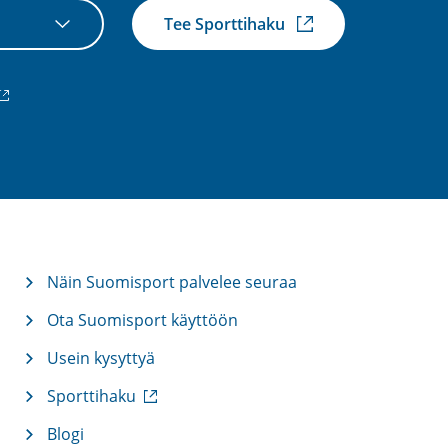
Tee Sporttihaku
ulkoinen
inkki)
Näin Suomisport palvelee seuraa
Ota Suomisport käyttöön
Usein kysyttyä
(
Sporttihaku
u
l
Blogi