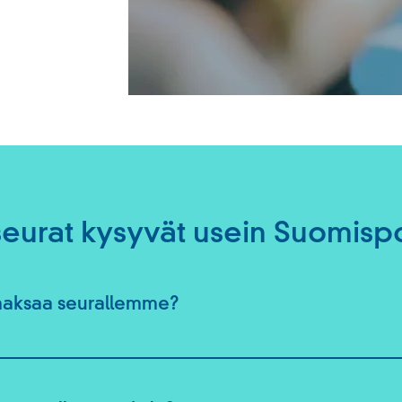
seurat kysyvät usein Suomispo
maksaa seurallemme?