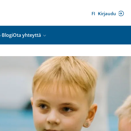
FI
Kirjaudu
(ulkoinen
linkki)
Blogi
Ota yhteyttä