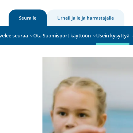
Seuralle
Urheilijalle ja harrastajalle
velee seuraa
Ota Suomisport käyttöön
Usein kysyttyä