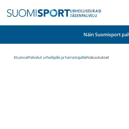
Siirry
sisältöön
URHEILUSEURASI
JÄSENPALVELU
Näin Suomisport pal
Etusivu
Palvelut urheilijalle ja harrastajalle
Vakuutukset