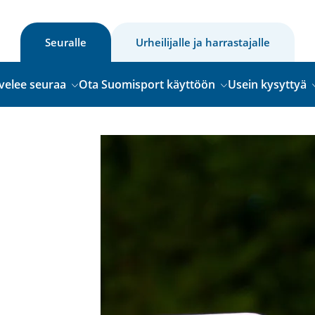
Seuralle
Urheilijalle ja harrastajalle
velee seuraa
Ota Suomisport käyttöön
Usein kysyttyä