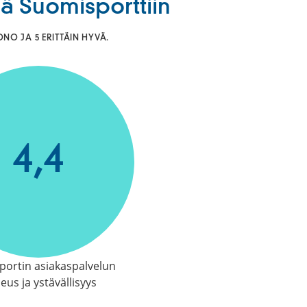
siä Suomisporttiin
NO JA 5 ERITTÄIN HYVÄ.
4,4
ortin asiakaspalvelun
eus ja ystävällisyys