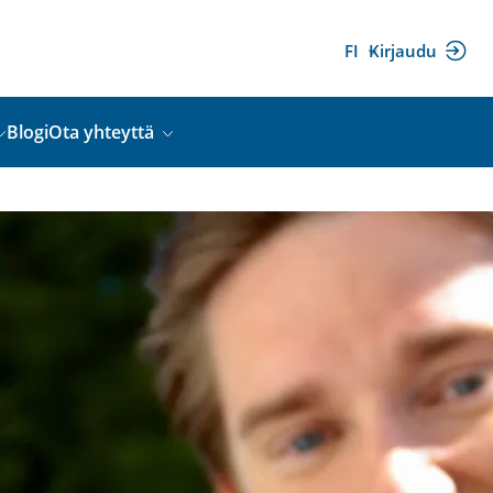
FI
Kirjaudu
(ulkoinen
linkki)
Blogi
Ota yhteyttä