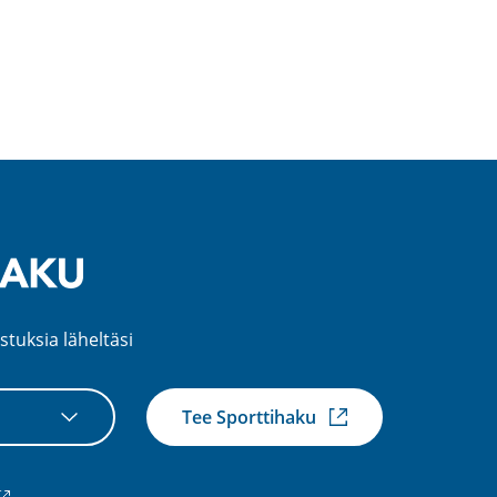
stuksia läheltäsi
Tee Sporttihaku
ulkoinen