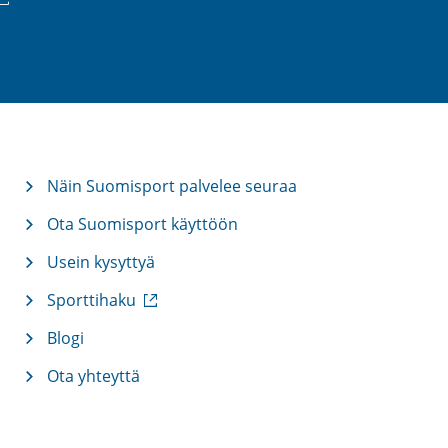
inkki)
Näin Suomisport palvelee seuraa
Ota Suomisport käyttöön
Usein kysyttyä
(
Sporttihaku
u
l
Blogi
k
Ota yhteyttä
o
i
n
e