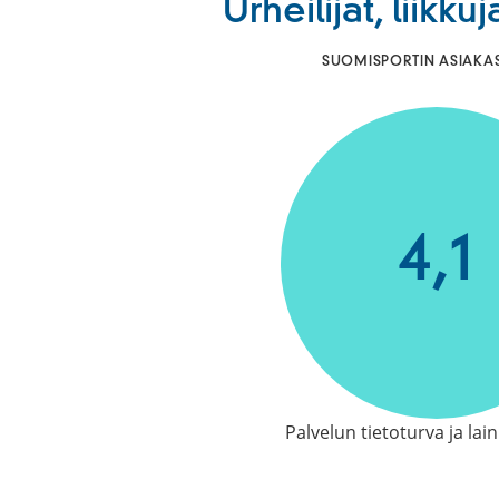
Urheilijat, liikk
SUOMISPORTIN ASIAKAST
4,1
Palvelun tietoturva ja la