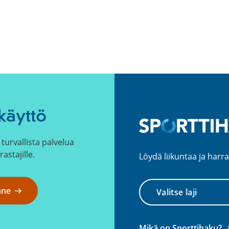
käyttö
turvallista palvelua
rastajille.
Löydä liikuntaa ja harra
Valitse
nne
laji
(
Mikä on Sporttihaku?