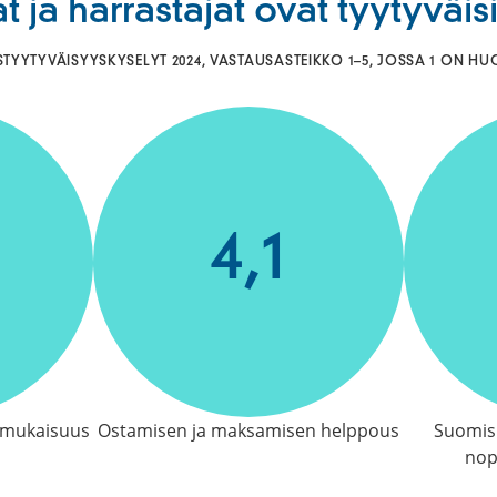
ujat ja harrastajat ovat tyytyväi
YYTYVÄISYYSKYSELYT 2024, VASTAUSASTEIKKO 1–5, JOSSA 1 ON HUO
4,1
inmukaisuus
Ostamisen ja maksamisen helppous
Suomisp
nop