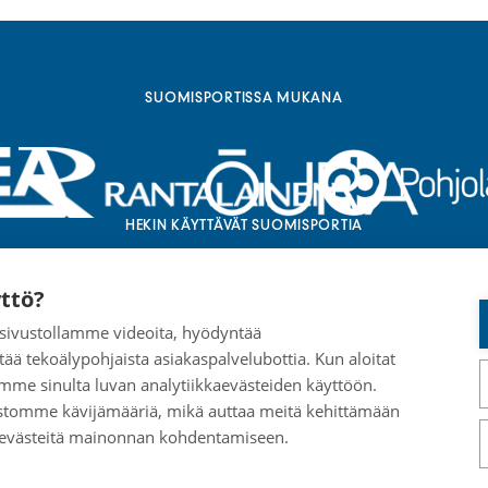
SUOMISPORTISSA MUKANA
HEKIN KÄYTTÄVÄT SUOMISPORTIA
ttö?
a sivustollamme videoita, hyödyntää
tää tekoälypohjaista asiakaspalvelubottia. Kun aloitat
mme sinulta luvan analytiikkaevästeiden käyttöön.
stomme kävijämääriä, mikä auttaa meitä kehittämään
 evästeitä mainonnan kohdentamiseen.