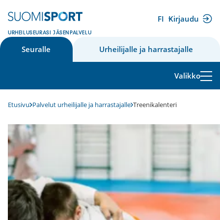
Siirry
sisältöön
FI
Kirjaudu
(ulkoinen
URHEILUSEURASI JÄSENPALVELU
linkki)
Seuralle
Urheilijalle ja harrastajalle
Valikko
Etusivu
Palvelut urheilijalle ja harrastajalle
Treenikalenteri