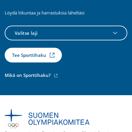
Löydä liikuntaa ja harrastuksia läheltäsi
Valitse
laji
Tee Sporttihaku
(ulkoinen
Mikä on Sporttihaku?
linkki)