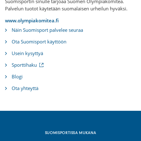
Suomisportin sinulle tarjoaa Suomen Olympiakomitea.
Palvelun tuotot käytetään suomalaisen urheilun hyväksi.
www.olympiakomitea.fi
Näin Suomisport palvelee seuraa
Ota Suomisport käyttöön
Usein kysyttyä
(
Sporttihaku
u
l
Blogi
k
o
Ota yhteyttä
i
n
e
n
l
i
n
k
SUOMISPORTISSA MUKANA
k