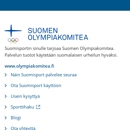
Suomisportin sinulle tarjoaa Suomen Olympiakomitea.
Palvelun tuotot käytetään suomalaisen urheilun hyväksi.
www.olympiakomitea.fi
Näin Suomisport palvelee seuraa
Ota Suomisport käyttöön
Usein kysyttyä
(
Sporttihaku
u
l
Blogi
k
o
Ota yhteyttä