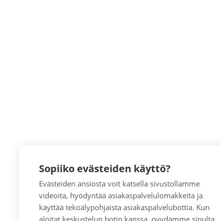
Sopiiko evästeiden käyttö?
Evästeiden ansiosta voit katsella sivustollamme
videoita, hyödyntää asiakaspalvelulomakkeita ja
käyttää tekoälypohjaista asiakaspalvelubottia. Kun
aloitat keskustelun botin kanssa, pyydämme sinulta