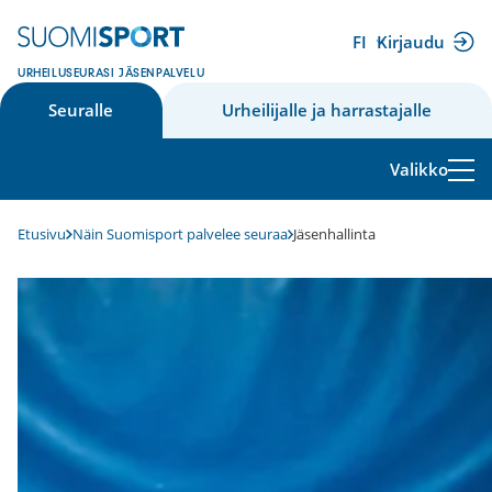
Siirry
sisältöön
FI
Kirjaudu
(ulkoinen
URHEILUSEURASI JÄSENPALVELU
linkki)
Seuralle
Urheilijalle ja harrastajalle
Valikko
Etusivu
Näin Suomisport palvelee seuraa
Jäsenhallinta