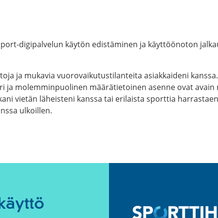
rt-digipalvelun käytön edistäminen ja käyttöönoton jalkautt
oja ja mukavia vuorovaikutustilanteita asiakkaideni kanssa.
piiri ja molemminpuolinen määrätietoinen asenne ovat avai
ani vietän läheisteni kanssa tai erilaista sporttia harrasta
anssa ulkoillen.
käyttö