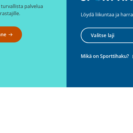
turvallista palvelua
rastajille.
Löydä liikuntaa ja harra
Valitse
nne
laji
(
Mikä on Sporttihaku?
l