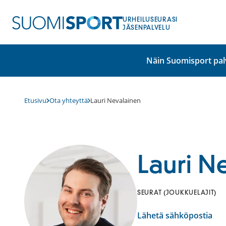
Siirry
sisältöön
URHEILUSEURASI
JÄSENPALVELU
Näin Suomisport pal
Etusivu
Ota yhteyttä
Lauri Nevalainen
Lauri N
SEURAT (JOUKKUELAJIT)
Lähetä sähköpostia