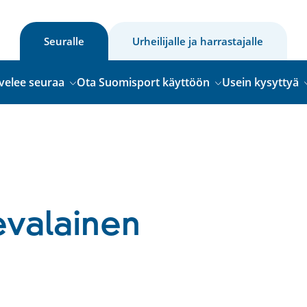
Seuralle
Urheilijalle ja harrastajalle
velee seuraa
Ota Suomisport käyttöön
Usein kysyttyä
evalainen