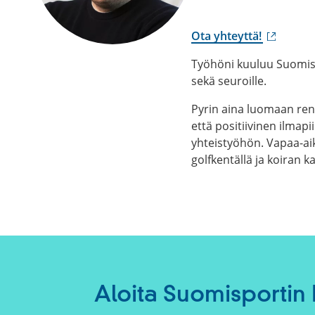
Ota yhteyttä!
(ulkoinen
Työhöni kuuluu Suomispo
linkki)
sekä seuroille.
Pyrin aina luomaan rent
että positiivinen ilma
yhteistyöhön. Vapaa-aik
golfkentällä ja koiran k
Aloita Suomisportin 