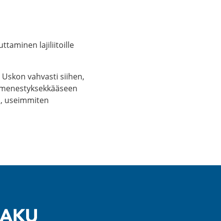
aminen lajiliitoille
 Uskon vahvasti siihen,
n menestyksekkääseen
en, useimmiten