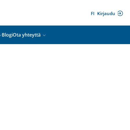
FI
Kirjaudu
(ulkoinen
linkki)
Blogi
Ota yhteyttä