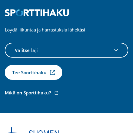
Löydä liikuntaa ja harrastuksia läheltäsi
Valitse
laji
Tee Sporttihaku
(ulkoinen
Mikä on Sporttihaku?
linkki)