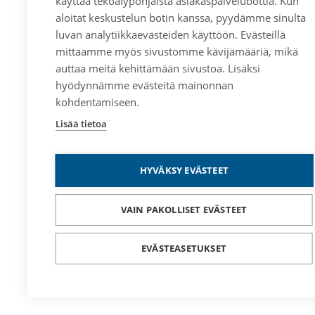
käyttää tekoälypohjaista asiakaspalvelubottia. Kun
aloitat keskustelun botin kanssa, pyydämme sinulta
luvan analytiikkaevästeiden käyttöön. Evästeillä
mittaamme myös sivustomme kävijämääriä, mikä
auttaa meitä kehittämään sivustoa. Lisäksi
hyödynnämme evästeitä mainonnan
kohdentamiseen.
Lisää tietoa
HYVÄKSY EVÄSTEET
VAIN PAKOLLISET EVÄSTEET
EVÄSTEASETUKSET