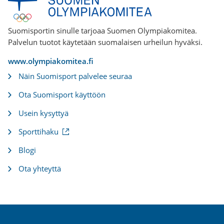
Suomisportin sinulle tarjoaa Suomen Olympiakomitea.
Palvelun tuotot käytetään suomalaisen urheilun hyväksi.
www.olympiakomitea.fi
Näin Suomisport palvelee seuraa
Ota Suomisport käyttöön
Usein kysyttyä
(
Sporttihaku
u
l
Blogi
k
o
Ota yhteyttä
i
n
e
n
l
i