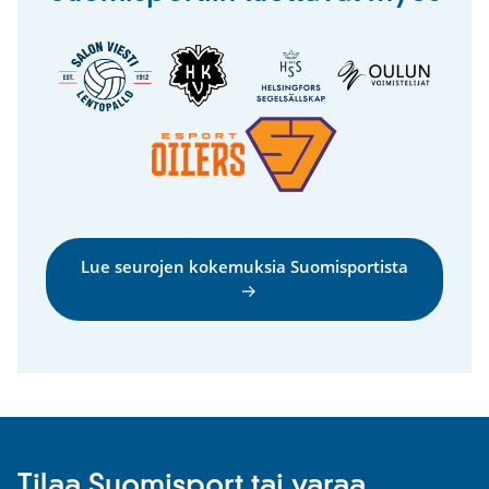
Lue seurojen kokemuksia Suomisportista
Tilaa Suomisport tai varaa