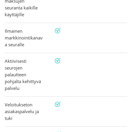
maksujen
seuranta kaikille
käyttäjille
Ilmainen
markkinointikanav
a seuralle
Aktiivisesti
seurojen
palautteen
pohjalta kehittyvä
palvelu
Veloitukseton
asiakaspalvelu ja
tuki