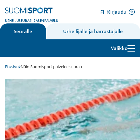
Siirry
sisältöön
FI
Kirjaudu
(ulkoinen
URHEILUSEURASI JÄSENPALVELU
linkki)
Seuralle
Urheilijalle ja harrastajalle
Valikko
Etusivu
Näin Suomisport palvelee seuraa