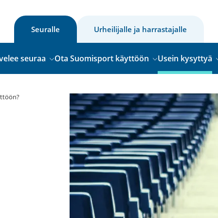
Seuralle
Urheilijalle ja harrastajalle
velee seuraa
Ota Suomisport käyttöön
Usein kysyttyä
yttöön?