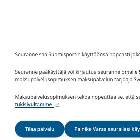
Seuranne saa Suomisportin käyttöönsä nopeasti joko i
Seuranne pääkäyttäjä voi kirjautua seuranne omalle 
maksupalvelusopimuksen maksupalvelun tarjoaja Sv
Maksupalvelusopimuksen tekoa nopeuttaa se, että seu
(ulkoinen
tukisivultamme
linkki)
Tilaa palvelu
Painike Varaa seurallasi kä