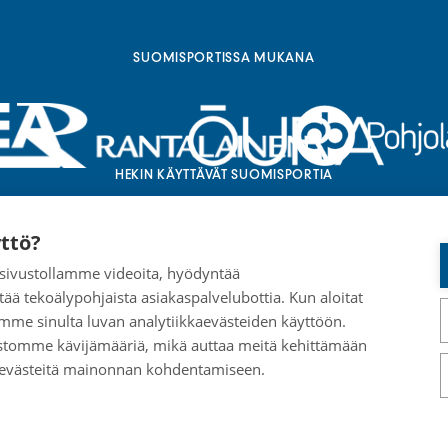
SUOMISPORTISSA MUKANA
HEKIN KÄYTTÄVÄT SUOMISPORTIA
ttö?
a sivustollamme videoita, hyödyntää
tää tekoälypohjaista asiakaspalvelubottia. Kun aloitat
mme sinulta luvan analytiikkaevästeiden käyttöön.
stomme kävijämääriä, mikä auttaa meitä kehittämään
 evästeitä mainonnan kohdentamiseen.