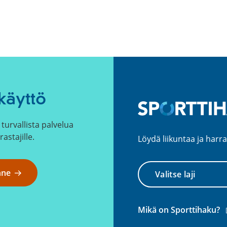
käyttö
turvallista palvelua
rastajille.
Löydä liikuntaa ja harra
Valitse
nne
laji
(
Mikä on Sporttihaku?
l