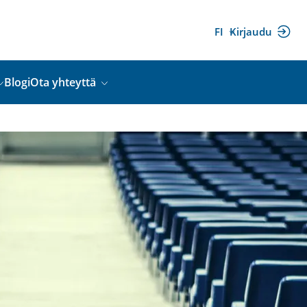
FI
Kirjaudu
(ulkoinen
linkki)
Blogi
Ota yhteyttä