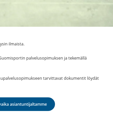
sin ilmaista.
ä Suomisportin palvelusopimuksen ja tekemällä
ksupalvelusopimukseen tarvittavat dokumentit löydät
yaika asiantuntijaltamme