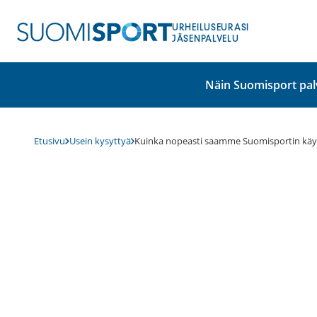
Siirry
sisältöön
URHEILUSEURASI
JÄSENPALVELU
Näin Suomisport pal
Etusivu
Usein kysyttyä
Kuinka nopeasti saamme Suomisportin kä