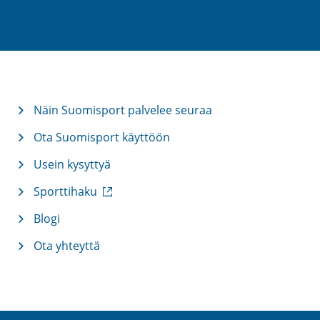
Näin Suomisport palvelee seuraa
Ota Suomisport käyttöön
Usein kysyttyä
(
Sporttihaku
u
l
Blogi
k
Ota yhteyttä
o
i
n
e
n
l