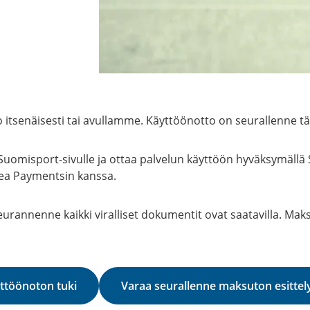
tsenäisesti tai avullamme. Käyttöönotto on seurallenne täy
Suomisport-sivulle ja ottaa palvelun käyttöön hyväksymäll
ea Paymentsin kanssa.
rannenne kaikki viralliset dokumentit ovat saatavilla. Ma
yttöönoton tuki
Varaa seurallenne maksuton esittel