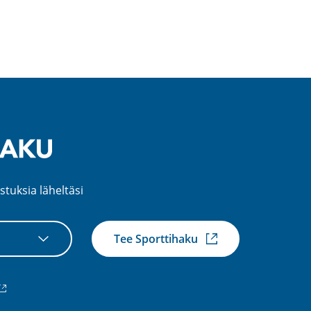
stuksia läheltäsi
Tee Sporttihaku
ulkoinen
inkki)