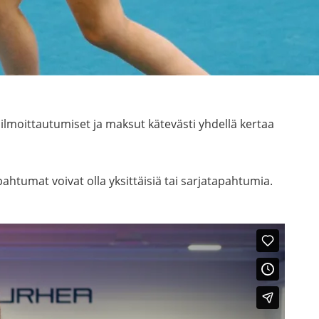
lmoittautumiset ja maksut kätevästi yhdellä kertaa
pahtumat voivat olla yksittäisiä tai sarjatapahtumia.