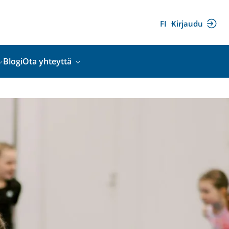
FI
Kirjaudu
(ulkoinen
linkki)
Blogi
Ota yhteyttä