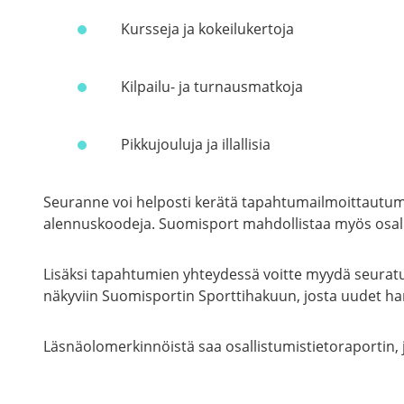
Kursseja ja kokeilukertoja
Kilpailu- ja turnausmatkoja
Pikkujouluja ja illallisia
Seuranne voi helposti kerätä tapahtumailmoittautumise
alennuskoodeja. Suomisport mahdollistaa myös osalli
Lisäksi tapahtumien yhteydessä voitte myydä seuratuo
näkyviin Suomisportin Sporttihakuun, josta uudet har
Läsnäolomerkinnöistä saa osallistumistietoraportin, j