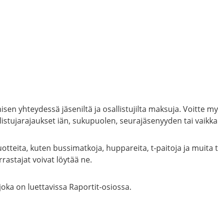
n yhteydessä jäseniltä ja osallistujilta maksuja. Voitte my
stujarajaukset iän, sukupuolen, seurajäsenyyden tai vaikka
tteita, kuten bussimatkoja, huppareita, t-paitoja ja muita t
rastajat voivat löytää ne.
oka on luettavissa Raportit-osiossa.