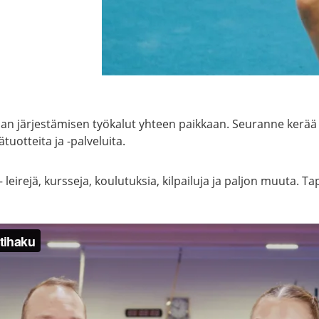
n järjestämisen työkalut yhteen paikkaan. Seuranne kerää i
ätuotteita ja -palveluita.
eirejä, kursseja, koulutuksia, kilpailuja ja paljon muuta. Ta