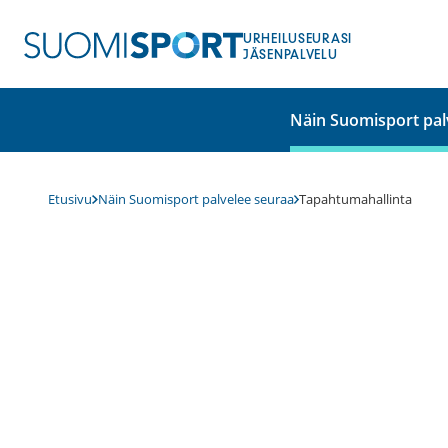
Siirry
sisältöön
URHEILUSEURASI
JÄSENPALVELU
Näin Suomisport pal
Etusivu
Näin Suomisport palvelee seuraa
Tapahtumahallinta