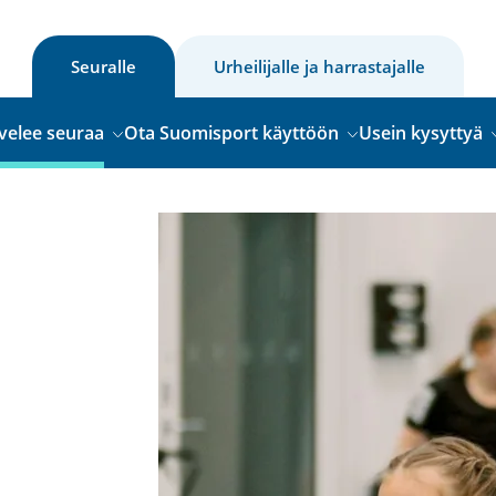
Seuralle
Urheilijalle ja harrastajalle
velee seuraa
Ota Suomisport käyttöön
Usein kysyttyä