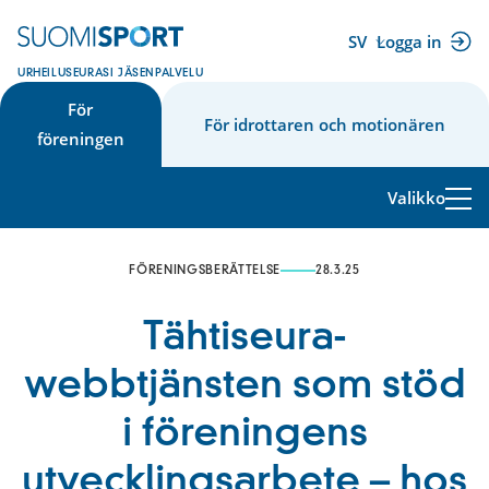
Hoppa
till
SV
Logga in
(extern
innehåll
URHEILUSEURASI JÄSENPALVELU
länk)
För
För idrottaren och motionären
föreningen
Valikko
FÖRENINGSBERÄTTELSE
28.3.25
Tähtiseura-
webbtjänsten som stöd
i föreningens
utvecklingsarbete – hos