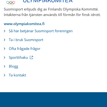
Suomisport erbjuds dig av Finlands Olympiska Kommitté.
Intäkterna från tjänsten används till förmån för finsk idrott.
www.olympiakomitea.fi
Så här betjänar Suomisport föreningen
Ta i bruk Suomisport
Ofta frågade frågor
(
Sporttihaku
e
x
Blogg
t
e
Ta kontakt
r
n
l
ä
n
k
)