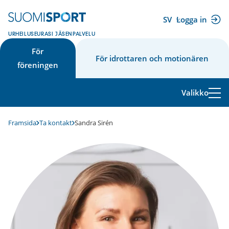
Hoppa
till
SV
Logga in
(extern
innehåll
URHEILUSEURASI JÄSENPALVELU
länk)
För
För idrottaren och motionären
föreningen
Valikko
Framsida
Ta kontakt
Sandra Sirén