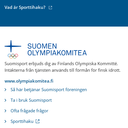
(extern
Vad är Sporttihaku?
länk)
Suomisport erbjuds dig av Finlands Olympiska Kommitté.
Intäkterna från tjänsten används till förmån för finsk idrott.
www.olympiakomitea.fi
Så här betjänar Suomisport föreningen
Ta i bruk Suomisport
Ofta frågade frågor
(
Sporttihaku
e