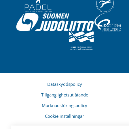
Dataskyddspolicy
Tillgänglighetsutlåtande
Marknadsföringspolicy
Cookie inställningar