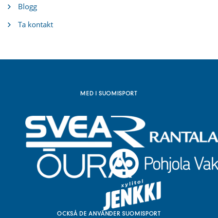
x
Blogg
t
e
Ta kontakt
r
n
l
ä
n
k
)
MED I SUOMISPORT
OCKSÅ DE ANVÄNDER SUOMISPORT