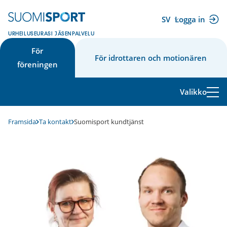
Hoppa
till
SV
Logga in
(extern
innehåll
URHEILUSEURASI JÄSENPALVELU
länk)
För
För idrottaren och motionären
föreningen
Valikko
Framsida
Ta kontakt
Suomisport kundtjänst