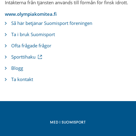
Intäkterna från tjänsten används till förmån för finsk idrott.
www.olympiakomitea.fi
Så här betjänar Suomisport föreningen
Ta i bruk Suomisport
Ofta frågade frågor
(
Sporttihaku
e
x
Blogg
t
e
Ta kontakt
r
n
l
ä
n
k
)
MED I SUOMISPORT