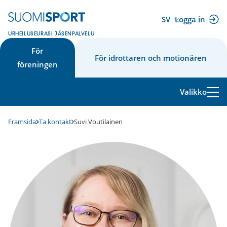
Hoppa
till
SV
Logga in
(extern
innehåll
URHEILUSEURASI JÄSENPALVELU
länk)
För
För idrottaren och motionären
föreningen
Valikko
Framsida
Ta kontakt
Suvi Voutilainen