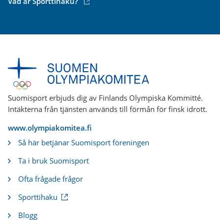
(extern
Vad är Sporttihaku?
länk)
Suomisport erbjuds dig av Finlands Olympiska Kommitté.
Intäkterna från tjänsten används till förmån för finsk idrott.
www.olympiakomitea.fi
Så här betjänar Suomisport föreningen
Ta i bruk Suomisport
Ofta frågade frågor
(
Sporttihaku
e
x
Blogg