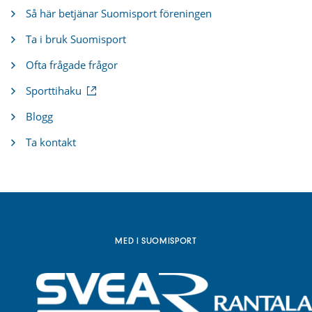
Så här betjänar Suomisport föreningen
Ta i bruk Suomisport
Ofta frågade frågor
(
Sporttihaku
e
x
Blogg
t
e
Ta kontakt
r
n
l
ä
n
k
)
MED I SUOMISPORT