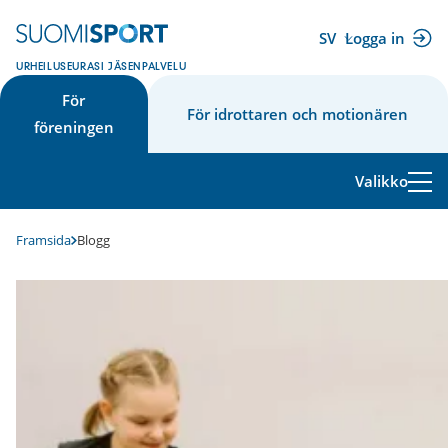
Hoppa
till
SV
Logga in
(extern
innehåll
URHEILUSEURASI JÄSENPALVELU
länk)
För
För idrottaren och motionären
föreningen
Valikko
Framsida
Blogg