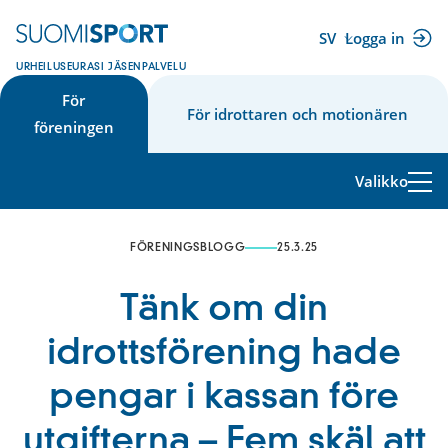
Hoppa
till
SV
Logga in
(extern
innehåll
URHEILUSEURASI JÄSENPALVELU
länk)
För
För idrottaren och motionären
föreningen
Valikko
FÖRENINGSBLOGG
25.3.25
Tänk om din
idrottsförening hade
pengar i kassan före
utgifterna – Fem skäl att