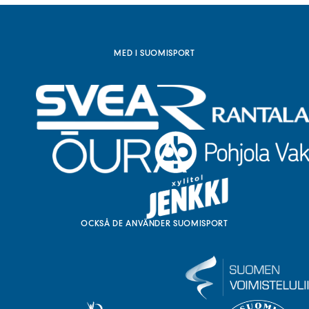
ä
n
k
)
MED I SUOMISPORT
OCKSÅ DE ANVÄNDER SUOMISPORT