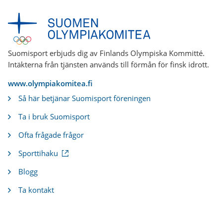
Suomisport erbjuds dig av Finlands Olympiska Kommitté.
Intäkterna från tjänsten används till förmån för finsk idrott.
www.olympiakomitea.fi
Så här betjänar Suomisport föreningen
Ta i bruk Suomisport
Ofta frågade frågor
(
Sporttihaku
e
x
Blogg
t
e
Ta kontakt
r
n
l