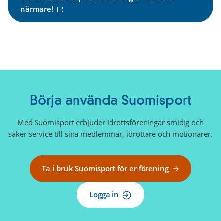
(
närmare!
e
x
t
e
r
n
l
ä
Börja använda Suomisport
n
k
Med Suomisport erbjuder idrottsföreningar smidig och
)
säker service till sina medlemmar, idrottare och motionärer.
Ta i bruk Suomisport för er förening
Logga in