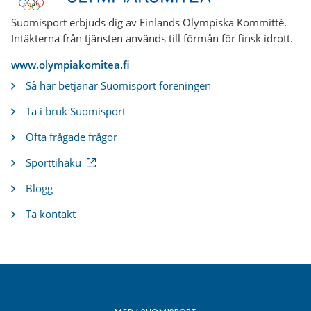
Suomisport erbjuds dig av Finlands Olympiska Kommitté.
Intäkterna från tjänsten används till förmån för finsk idrott.
www.olympiakomitea.fi
Så här betjänar Suomisport föreningen
Ta i bruk Suomisport
Ofta frågade frågor
(
Sporttihaku
e
x
Blogg
t
e
Ta kontakt
r
n
l
ä
n
k
)