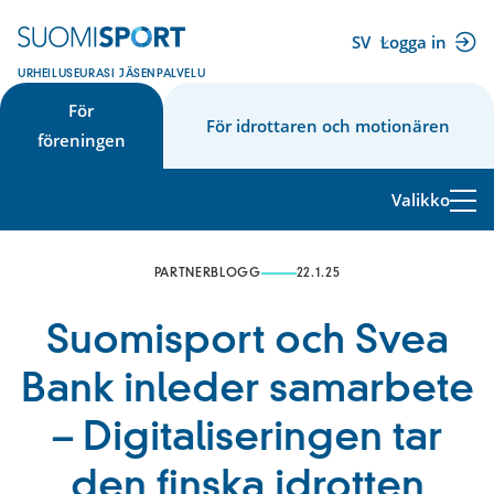
Hoppa
till
SV
Logga in
(extern
innehåll
URHEILUSEURASI JÄSENPALVELU
länk)
För
För idrottaren och motionären
föreningen
Valikko
PARTNERBLOGG
22.1.25
Suomisport och Svea
Bank inleder samarbete
– Digitaliseringen tar
den finska idrotten