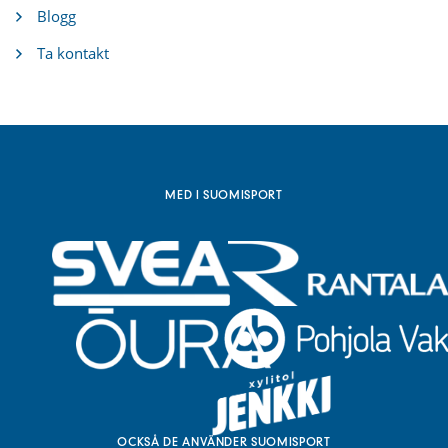
x
Blogg
t
e
Ta kontakt
r
n
l
ä
n
k
)
MED I SUOMISPORT
OCKSÅ DE ANVÄNDER SUOMISPORT