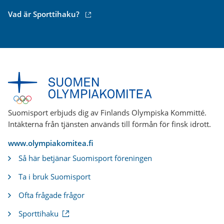
(extern
Vad är Sporttihaku?
länk)
Suomisport erbjuds dig av Finlands Olympiska Kommitté.
Intäkterna från tjänsten används till förmån för finsk idrott.
www.olympiakomitea.fi
Så här betjänar Suomisport föreningen
Ta i bruk Suomisport
Ofta frågade frågor
(
Sporttihaku
e