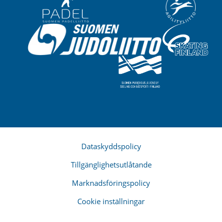
Dataskyddspolicy
Tillgänglighetsutlåtande
Marknadsföringspolicy
Cookie inställningar