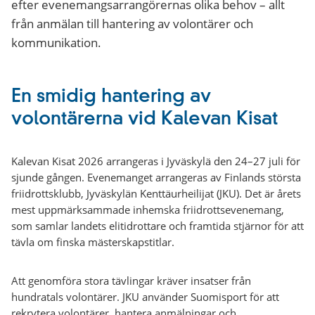
efter evenemangsarrangörernas olika behov – allt
från anmälan till hantering av volontärer och
kommunikation.
En smidig hantering av
volontärerna vid Kalevan Kisat
Kalevan Kisat 2026 arrangeras i Jyväskylä den 24–27 juli för
sjunde gången. Evenemanget arrangeras av Finlands största
friidrottsklubb, Jyväskylän Kenttäurheilijat (JKU). Det är årets
mest uppmärksammade inhemska friidrottsevenemang,
som samlar landets elitidrottare och framtida stjärnor för att
tävla om finska mästerskapstitlar.
Att genomföra stora tävlingar kräver insatser från
hundratals volontärer. JKU använder Suomisport för att
rekrytera volontärer, hantera anmälningar och