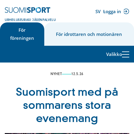
Hoppa
till
SV
Logga in
(extern
innehåll
URHEILUSEURASI JÄSENPALVELU
länk)
För
För idrottaren och motionären
föreningen
Valikko
NYHET
12.5.26
Suomisport med på
sommarens stora
evenemang