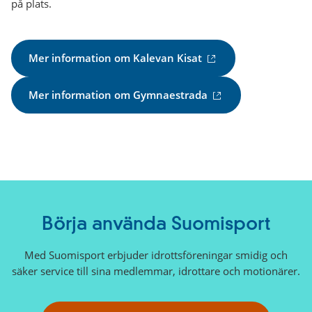
på plats.
(
Mer information om Kalevan Kisat
e
x
(
Mer information om Gymnaestrada
t
e
e
x
r
t
n
e
l
r
ä
n
n
l
k
ä
Börja använda Suomisport
)
n
k
Med Suomisport erbjuder idrottsföreningar smidig och
)
säker service till sina medlemmar, idrottare och motionärer.