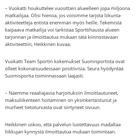
– Vuokatti houkuttelee vuosittain alueelleen jopa miljoona
matkailijaa. Olisi hienoa, jos voisimme tarjota liikunta-
aktiviteetteja entistä enemmän myös heille. Tekemistä
kaipaava matkailija voi tarkistaa Sporttihausta alueen
tarjonnan ja ilmoittautua mukaan tätä kiinnostavaan
aktiviteettiin, Heikkinen kuvaa.
Vuokatti Team Sportin kokemukset Suomisportista ovat
olleet kokonaisuudessaan positiivisia. Seura hyödyntää
Suomisportia toiminnassaan laajasti.
– Näemme reaaliajassa harjoituksiin ilmoittautuneet,
maksuliikenteen hoitaminen on yksinkertaistunut ja
murheet tietoturvasta ovat siirtyneet sivuun.
Heikkinen uskoo, että palvelun luotettavuus madaltaa
liikkujan kynnystä ilmoittautua mukaan toimintaan.