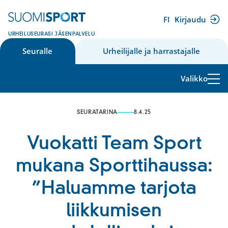
Siirry
sisältöön
FI
Kirjaudu
(ulkoinen
URHEILUSEURASI JÄSENPALVELU
linkki)
Seuralle
Urheilijalle ja harrastajalle
Valikko
SEURATARINA
8.4.25
Vuokatti Team Sport
mukana Sporttihaussa:
”Haluamme tarjota
liikkumisen