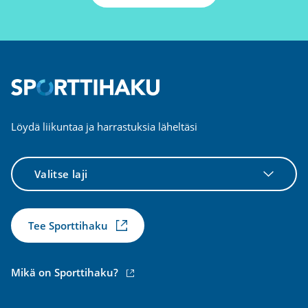
Löydä liikuntaa ja harrastuksia läheltäsi
Valitse
laji
Tee Sporttihaku
(ulkoinen
Mikä on Sporttihaku?
linkki)