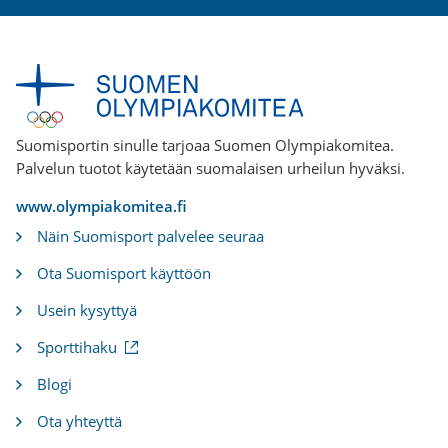
Suomisportin sinulle tarjoaa Suomen Olympiakomitea.
Palvelun tuotot käytetään suomalaisen urheilun hyväksi.
www.olympiakomitea.fi
Näin Suomisport palvelee seuraa
Ota Suomisport käyttöön
Usein kysyttyä
(
Sporttihaku
u
l
Blogi
k
o
Ota yhteyttä
i