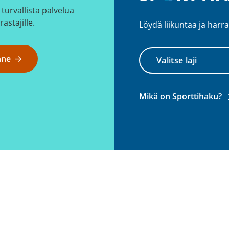
turvallista palvelua
rastajille.
Löydä liikuntaa ja harra
Valitse
nne
laji
(
Mikä on Sporttihaku?
l