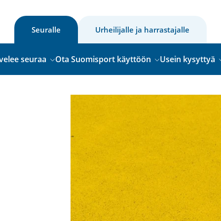
Seuralle
Urheilijalle ja harrastajalle
velee seuraa
Ota Suomisport käyttöön
Usein kysyttyä