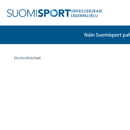
Siirry
sisältöön
URHEILUSEURASI
JÄSENPALVELU
Näin Suomisport pal
Etusivu
Uutiset