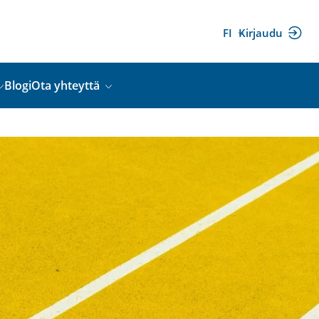
FI
Kirjaudu
(ulkoinen
linkki)
Blogi
Ota yhteyttä