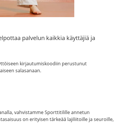
ottaa palvelun kaikkia käyttäjiä ja
yttöiseen kirjautumiskoodiin perustunut
taiseen salasanaan.
analla, vahvistamme Sporttitilille annetun
suus on erityisen tärkeää lajiliitoille ja seuroille,