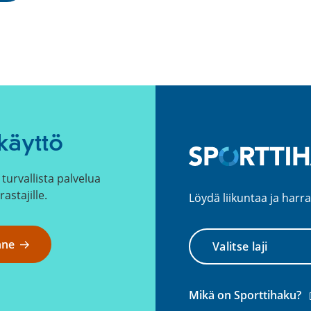
o
i
n
e
n
l
i
n
käyttö
k
k
turvallista palvelua
i
rastajille.
)
Löydä liikuntaa ja harra
Valitse
nne
laji
(
Mikä on Sporttihaku?