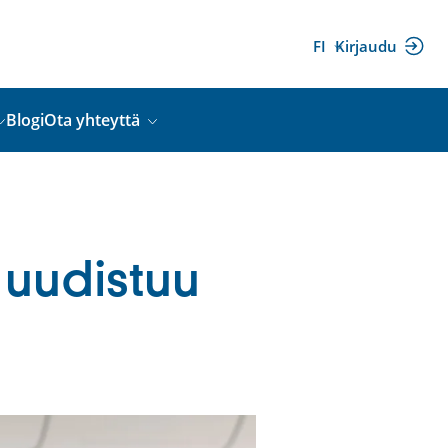
FI
Kirjaudu
(ulkoinen
linkki)
Blogi
Ota yhteyttä
 uudistuu