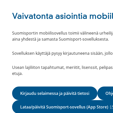
Vaivatonta asiointia mobiil
Suomisportin mobiilisovellus toimii välineenä urheilij
aina yhdestä ja samasta Suomisport-sovelluksesta.
Sovelluksen käyttäjä pysyy kirjautuneena sisään, jollo
Usean lajiliiton tapahtumat, meriitit, lisenssit, pelip
etuja.
Kirjaudu selaimessa ja päivitä tietosi
Ohje
(
Lataa/päivitä Suomisport-sovellus (App Store)
u