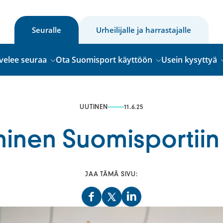
Seuralle
Urheilijalle ja harrastajalle
velee seuraa
Ota Suomisport käyttöön
Usein kysyttyä
UUTINEN
11.6.25
minen Suomisportiin
JAA TÄMÄ SIVU: