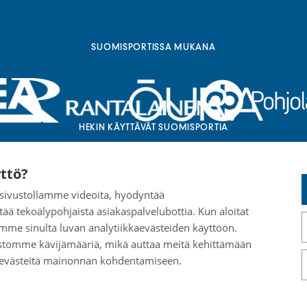
SUOMISPORTISSA MUKANA
HEKIN KÄYTTÄVÄT SUOMISPORTIA
ttö?
a sivustollamme videoita, hyödyntää
tää tekoälypohjaista asiakaspalvelubottia. Kun aloitat
mme sinulta luvan analytiikkaevästeiden käyttöön.
stomme kävijämääriä, mikä auttaa meitä kehittämään
 evästeitä mainonnan kohdentamiseen.