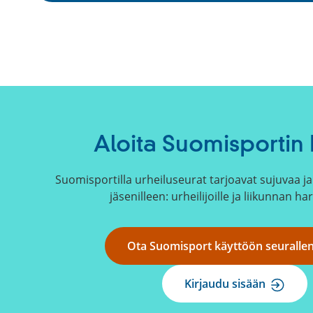
l
k
o
i
n
e
n
l
Aloita Suomisportin 
i
n
Suomisportilla urheiluseurat tarjoavat sujuvaa ja 
k
jäsenilleen: urheilijoille ja liikunnan har
k
i
)
Ota Suomisport käyttöön seuralle
Kirjaudu sisään