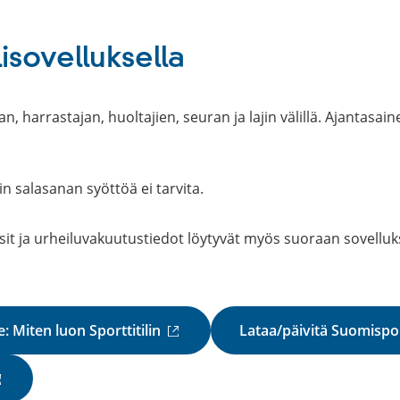
isovelluksella
an, harrastajan, huoltajien, seuran ja lajin välillä. Ajantasa
in salasanan syöttöä ei tarvita.
assit ja urheiluvakuutustiedot löytyvät myös suoraan sovellukse
(
: Miten luon Sporttitilin
Lataa/päivitä Suomispor
u
l
k