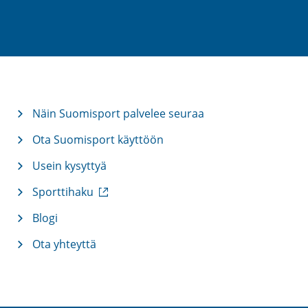
inkki)
Näin Suomisport palvelee seuraa
Ota Suomisport käyttöön
Usein kysyttyä
(
Sporttihaku
u
l
Blogi
k
Ota yhteyttä
o
i
n
e
n