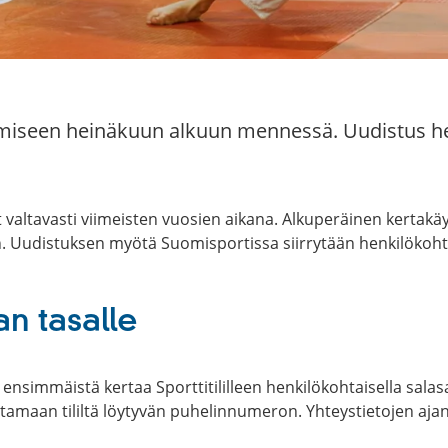
miseen heinäkuun alkuun mennessä. Uudistus help
valtavasti viimeisten vuosien aikana. Alkuperäinen kertakä
en. Uudistuksen myötä Suomisportissa siirrytään henkilökoh
an tasalle
ensimmäistä kertaa Sporttitililleen henkilökohtaisella salas
aan tililtä löytyvän puhelinnumeron. Yhteystietojen ajantasai