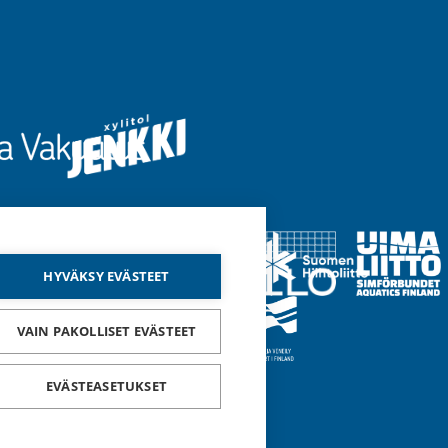
l
i
n
k
k
i
)
HYVÄKSY EVÄSTEET
VAIN PAKOLLISET EVÄSTEET
EVÄSTEASETUKSET