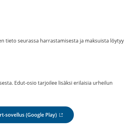
inen tieto seurassa harrastamisesta ja maksuista löytyy
sta. Edut-osio tarjoilee lisäksi erilaisia urheilun
(
t-sovellus (Google Play)
u
l
k