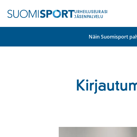
Siirry
sisältöön
URHEILUSEURASI
JÄSENPALVELU
Näin Suomisport pal
Kirjautu