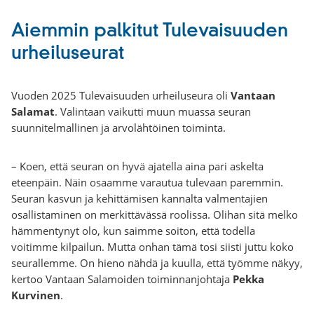
Aiemmin palkitut Tulevaisuuden
urheiluseurat
Vuoden 2025 Tulevaisuuden urheiluseura oli
Vantaan
Salamat
. Valintaan vaikutti muun muassa seuran
suunnitelmallinen ja arvolähtöinen toiminta.
– Koen, että seuran on hyvä ajatella aina pari askelta
eteenpäin. Näin osaamme varautua tulevaan paremmin.
Seuran kasvun ja kehittämisen kannalta valmentajien
osallistaminen on merkittävässä roolissa. Olihan sitä melko
hämmentynyt olo, kun saimme soiton, että todella
voitimme kilpailun. Mutta onhan tämä tosi siisti juttu koko
seurallemme. On hieno nähdä ja kuulla, että työmme näkyy,
kertoo Vantaan Salamoiden toiminnanjohtaja
Pekka
Kurvinen
.