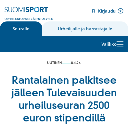
Siirry
sisältöön
FI
Kirjaudu
(ulkoinen
URHEILUSEURASI JÄSENPALVELU
linkki)
Seuralle
Urheilijalle ja harrastajalle
Valikko
UUTINEN
8.4.26
Rantalainen palkitsee
jälleen Tulevaisuuden
urheiluseuran 2500
euron stipendillä