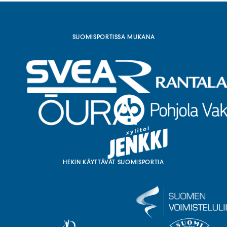
l
i
n
k
SUOMISPORTISSA MUKANA
k
i
)
HEKIN KÄYTTÄVÄT SUOMISPORTIA