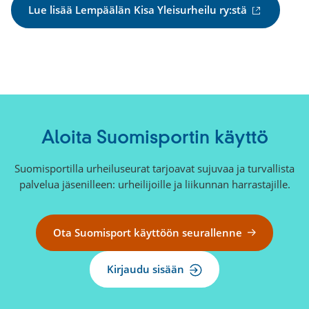
(
Lue lisää Lempäälän Kisa Yleisurheilu ry:stä
u
l
k
o
i
n
e
n
Aloita Suomisportin käyttö
l
i
Suomisportilla urheiluseurat tarjoavat sujuvaa ja turvallista
n
palvelua jäsenilleen: urheilijoille ja liikunnan harrastajille.
k
k
i
Ota Suomisport käyttöön seurallenne
)
Kirjaudu sisään