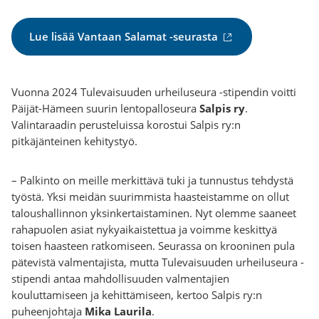
(
Lue lisää Vantaan Salamat -seurasta
u
l
k
Vuonna 2024 Tulevaisuuden urheiluseura -stipendin voitti
o
Päijät-Hämeen suurin lentopalloseura
Salpis ry
.
i
Valintaraadin perusteluissa korostui Salpis ry:n
n
pitkäjänteinen kehitystyö.
e
n
– Palkinto on meille merkittävä tuki ja tunnustus tehdystä
l
työstä. Yksi meidän suurimmista haasteistamme on ollut
i
taloushallinnon yksinkertaistaminen. Nyt olemme saaneet
n
rahapuolen asiat nykyaikaistettua ja voimme keskittyä
k
toisen haasteen ratkomiseen. Seurassa on krooninen pula
k
pätevistä valmentajista, mutta Tulevaisuuden urheiluseura -
i
stipendi antaa mahdollisuuden valmentajien
)
kouluttamiseen ja kehittämiseen, kertoo Salpis ry:n
puheenjohtaja
Mika Laurila
.