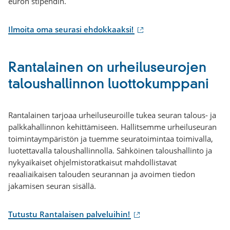
euron stipendin.
(ulkoinen
Ilmoita oma seurasi ehdokkaaksi!
linkki)
Rantalainen on urheiluseurojen
taloushallinnon luottokumppani
Rantalainen tarjoaa urheiluseuroille tukea seuran talous- ja
palkkahallinnon kehittämiseen. Hallitsemme urheiluseuran
toimintaympäristön ja tuemme seuratoimintaa toimivalla,
luotettavalla taloushallinnolla. Sähköinen taloushallinto ja
nykyaikaiset ohjelmistoratkaisut mahdollistavat
reaaliaikaisen talouden seurannan ja avoimen tiedon
jakamisen seuran sisällä.
(ulkoinen
Tutustu Rantalaisen palveluihin!
linkki)