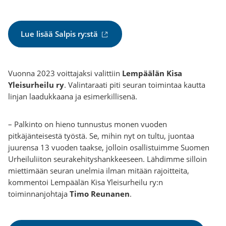
(
Lue lisää Salpis ry:stä
u
l
k
Vuonna 2023 voittajaksi valittiin
Lempäälän Kisa
o
Yleisurheilu ry
. Valintaraati piti seuran toimintaa kautta
i
linjan laadukkaana ja esimerkillisenä.
n
e
– Palkinto on hieno tunnustus monen vuoden
n
pitkäjänteisestä työstä. Se, mihin nyt on tultu, juontaa
l
juurensa 13 vuoden taakse, jolloin osallistuimme Suomen
i
Urheiluliiton seurakehityshankkeeseen. Lähdimme silloin
n
miettimään seuran unelmia ilman mitään rajoitteita,
k
kommentoi Lempäälän Kisa Yleisurheilu ry:n
k
toiminnanjohtaja
Timo Reunanen
.
i
)