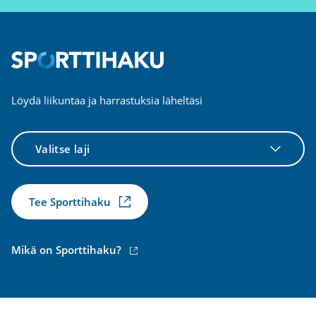
Löydä liikuntaa ja harrastuksia läheltäsi
Valitse
laji
Tee Sporttihaku
(ulkoinen
Mikä on Sporttihaku?
linkki)