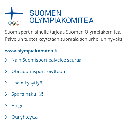
Suomisportin sinulle tarjoaa Suomen Olympiakomitea.
Palvelun tuotot käytetään suomalaisen urheilun hyväksi.
www.olympiakomitea.fi
Näin Suomisport palvelee seuraa
Ota Suomisport käyttöön
Usein kysyttyä
(
Sporttihaku
u
l
Blogi
k
o
Ota yhteyttä
i
n
e
n