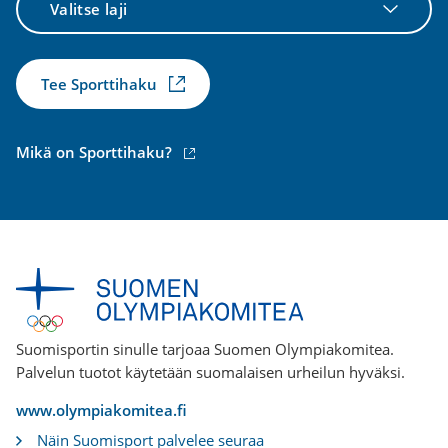
laji
Tee Sporttihaku
(ulkoinen
Mikä on Sporttihaku?
linkki)
Suomisportin sinulle tarjoaa Suomen Olympiakomitea.
Palvelun tuotot käytetään suomalaisen urheilun hyväksi.
www.olympiakomitea.fi
Näin Suomisport palvelee seuraa