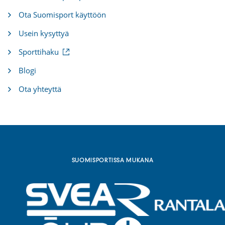
Ota Suomisport käyttöön
Usein kysyttyä
(
Sporttihaku
u
l
Blogi
k
o
Ota yhteyttä
i
n
e
n
l
i
n
k
SUOMISPORTISSA MUKANA
k
i
)