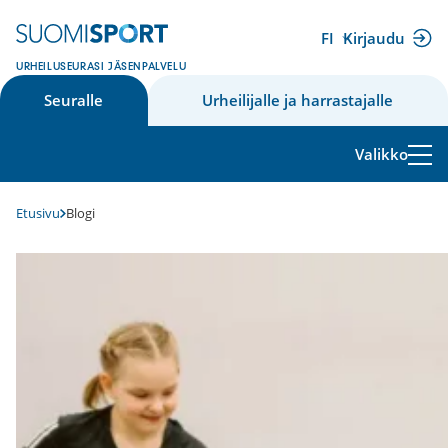
Siirry
sisältöön
FI
Kirjaudu
(ulkoinen
URHEILUSEURASI JÄSENPALVELU
linkki)
Seuralle
Urheilijalle ja harrastajalle
Valikko
Etusivu
Blogi