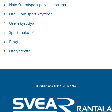
Näin Suomisport palvelee seuraa
Ota Suomisport käyttöön
Usein kysyttyä
(
Sporttihaku
u
l
Blogi
k
o
Ota yhteyttä
i
n
e
n
l
i
n
k
SUOMISPORTISSA MUKANA
k
i
)