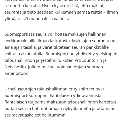
remonttia kerralla. Usein kyse on siitä, että maksut,
seuranta ja tieto saadaan kulkemaan samaa reittiä – ilman
ylimääräisiä manuaalisia vaiheita.
Suomisportissa seura voi hoitaa maksujen hallinnan
verkkomaksuilla ilman laskutusta. Maksujen seuranta on
aina ajan tasalla, ja varat tilitetään seuran pankkitilille
valitulla aikataululla. Suomisport on yhdistetty yleisimpiin
taloushallinnon järjestelmiin, kuten ProCountoriin ja
Netvisoriin, jolloin maksut voidaan ohjata suoraan
kirjanpitoon.
Urheiluseurojen taloushallinnon erityispiirteet ovat
Suomisport-kumppani Rantalaisen ydinosaamista.
Rantalaisen tarjoama maksuton taloushallinnon kartoitus
auttaa seuraa hahmottamaan nykytilannetta ja ottamaan
seuraavat askeleet hallitummin.