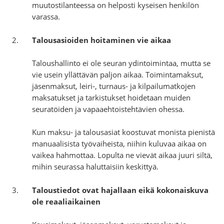
muutostilanteessa on helposti kyseisen henkilön
varassa.
Talousasioiden hoitaminen vie aikaa
Taloushallinto ei ole seuran ydintoimintaa, mutta se
vie usein yllättävän paljon aikaa. Toimintamaksut,
jäsenmaksut, leiri-, turnaus- ja kilpailumatkojen
maksatukset ja tarkistukset hoidetaan muiden
seuratöiden ja vapaaehtoistehtävien ohessa.
Kun maksu- ja talousasiat koostuvat monista pienistä
manuaalisista työvaiheista, niihin kuluvaa aikaa on
vaikea hahmottaa. Lopulta ne vievät aikaa juuri siltä,
mihin seurassa haluttaisiin keskittyä.
Taloustiedot ovat hajallaan eikä kokonaiskuva
ole reaaliaikainen