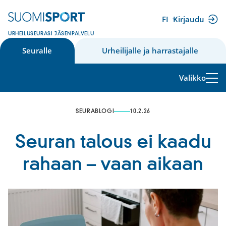
Siirry
sisältöön
FI
Kirjaudu
(ulkoinen
URHEILUSEURASI JÄSENPALVELU
linkki)
Seuralle
Urheilijalle ja harrastajalle
Valikko
SEURABLOGI
10.2.26
Seuran talous ei kaadu
rahaan – vaan aikaan