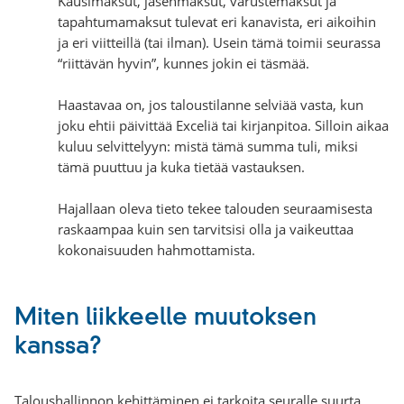
Kausimaksut, jäsenmaksut, varustemaksut ja
tapahtumamaksut tulevat eri kanavista, eri aikoihin
ja eri viitteillä (tai ilman). Usein tämä toimii seurassa
“riittävän hyvin”, kunnes jokin ei täsmää.
Haastavaa on, jos taloustilanne selviää vasta, kun
joku ehtii päivittää Exceliä tai kirjanpitoa. Silloin aikaa
kuluu selvittelyyn: mistä tämä summa tuli, miksi
tämä puuttuu ja kuka tietää vastauksen.
Hajallaan oleva tieto tekee talouden seuraamisesta
raskaampaa kuin sen tarvitsisi olla ja vaikeuttaa
kokonaisuuden hahmottamista.
Miten liikkeelle muutoksen
kanssa?
Taloushallinnon kehittäminen ei tarkoita seuralle suurta