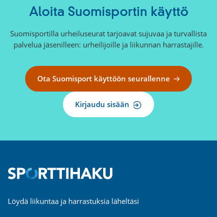
Aloita Suomisportin käyttö
Suomisportilla urheiluseurat tarjoavat sujuvaa ja turvallista
palvelua jäsenilleen: urheilijoille ja liikunnan harrastajille.
Ota Suomisport käyttöön seurallenne
Kirjaudu sisään
Löydä liikuntaa ja harrastuksia läheltäsi