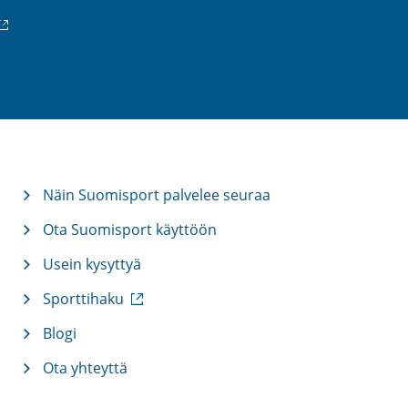
ulkoinen
inkki)
Näin Suomisport palvelee seuraa
Ota Suomisport käyttöön
Usein kysyttyä
(
Sporttihaku
u
l
Blogi
k
Ota yhteyttä
o
i
n