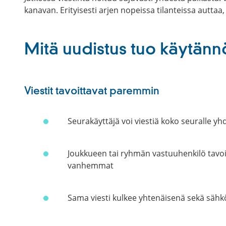
kanavan. Erityisesti arjen nopeissa tilanteissa autta
Mitä uudistus tuo käytänn
Viestit tavoittavat paremmin
Seurakäyttäjä voi viestiä koko seuralle yhd
Joukkueen tai ryhmän vastuuhenkilö tavo
vanhemmat
Sama viesti kulkee yhtenäisenä sekä sähk