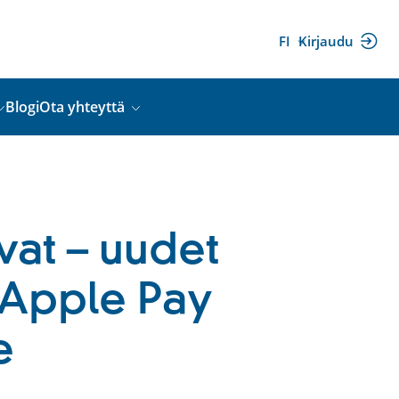
FI
Kirjaudu
(ulkoinen
linkki)
Blogi
Ota yhteyttä
vat – uudet
a Apple Pay
e