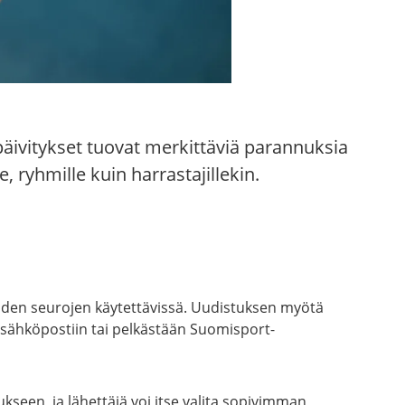
päivitykset tuovat merkittäviä parannuksia
, ryhmille kuin harrastajillekin.
eiden seurojen käytettävissä. Uudistuksen myötä
n sähköpostiin tai pelkästään Suomisport-
kseen, ja lähettäjä voi itse valita sopivimman