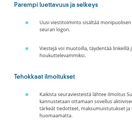
Parempi luettavuus ja selkeys
Uusi viestitoiminto sisältää monipuolisen 
seuran logon.
Viestejä voi muotoilla, täydentää linkeillä
houkuttelevammiksi.
Tehokkaat ilmoitukset
Kaikista seuraviesteistä lähtee ilmoitus 
kannustetaan ottamaan sovellus aktiivisee
tärkeät tiedotteet, maksumuistutukset j
huomaamatta.