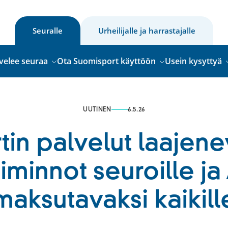
Seuralle
Urheilijalle ja harrastajalle
velee seuraa
Ota Suomisport käyttöön
Usein kysyttyä
UUTINEN
6.5.26
in palvelut laajene
oiminnot seuroille j
maksutavaksi kaikill