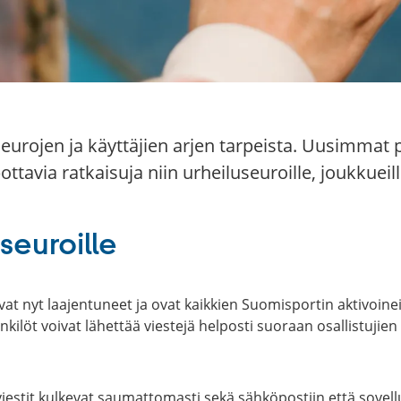
eurojen ja käyttäjien arjen tarpeista. Uusimmat 
avia ratkaisuja niin urheiluseuroille, joukkueille
seuroille
at nyt laajentuneet ja ovat kaikkien Suomisportin aktivoin
ilöt voivat lähettää viestejä helposti suoraan osallistujie
viestit kulkevat saumattomasti sekä sähköpostiin että sovellu