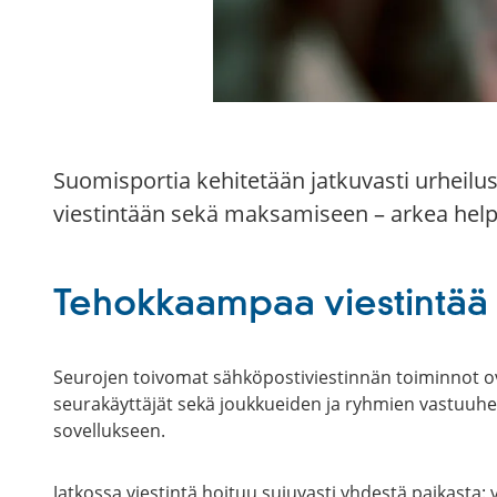
Suomisportia kehitetään jatkuvasti urheilus
viestintään sekä maksamiseen – arkea helpott
Tehokkaampaa viestintää 
Seurojen toivomat sähköpostiviestinnän toiminnot ov
seurakäyttäjät sekä joukkueiden ja ryhmien vastuuhenk
sovellukseen.
Jatkossa viestintä hoituu sujuvasti yhdestä paikasta: 