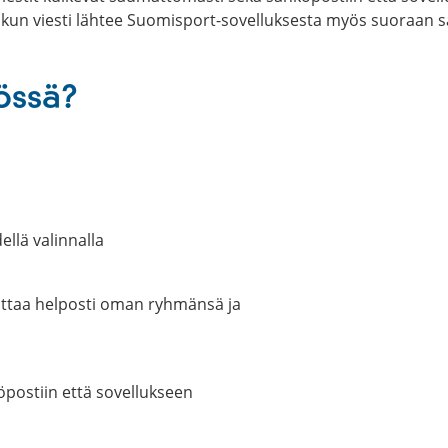
a, kun viesti lähtee Suomisport-sovelluksesta myös suoraan 
össä?
ellä valinnalla
ittaa helposti oman ryhmänsä ja
öpostiin että sovellukseen