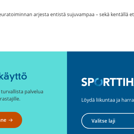
uratoiminnan arjesta entistä sujuvampaa – sekä kentällä et
käyttö
turvallista palvelua
rastajille.
Löydä liikuntaa ja harra
Valitse
nne
laji