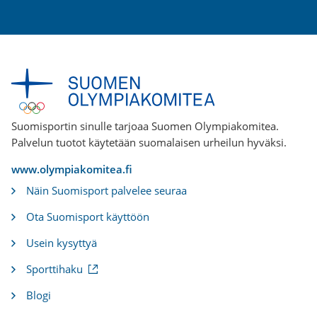
linkki)
Suomisportin sinulle tarjoaa Suomen Olympiakomitea.
Palvelun tuotot käytetään suomalaisen urheilun hyväksi.
www.olympiakomitea.fi
Näin Suomisport palvelee seuraa
Ota Suomisport käyttöön
Usein kysyttyä
(
Sporttihaku
u
l
Blogi
k