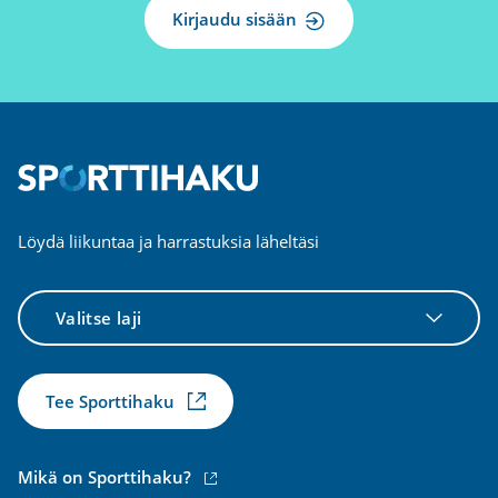
Kirjaudu sisään
Löydä liikuntaa ja harrastuksia läheltäsi
Valitse
laji
Tee Sporttihaku
(ulkoinen
Mikä on Sporttihaku?