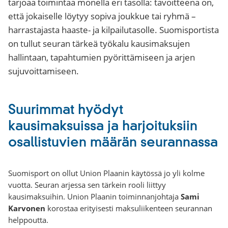
tarjoaa toimintaa monella eri tasolla: tavoitteena on,
että jokaiselle löytyy sopiva joukkue tai ryhmä –
harrastajasta haaste- ja kilpailutasolle. Suomisportista
on tullut seuran tärkeä työkalu kausimaksujen
hallintaan, tapahtumien pyörittämiseen ja arjen
sujuvoittamiseen.
Suurimmat hyödyt
kausimaksuissa ja harjoituksiin
osallistuvien määrän seurannassa
Suomisport on ollut Union Plaanin käytössä jo yli kolme
vuotta. Seuran arjessa sen tärkein rooli liittyy
kausimaksuihin. Union Plaanin toiminnanjohtaja
Sami
Karvonen
korostaa erityisesti maksuliikenteen seurannan
helppoutta.