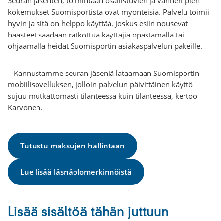
Seuran jäsenten, toimintaan osallistuvien ja vanhempien
kokemukset Suomisportista ovat myönteisiä. Palvelu toimii
hyvin ja sitä on helppo käyttää. Joskus esiin nousevat
haasteet saadaan ratkottua käyttäjiä opastamalla tai
ohjaamalla heidät Suomisportin asiakaspalvelun pakeille.
– Kannustamme seuran jäseniä lataamaan Suomisportin
mobiilisovelluksen, jolloin palvelun päivittäinen käyttö
sujuu mutkattomasti tilanteessa kuin tilanteessa, kertoo
Karvonen.
Tutustu maksujen hallintaan
Lue lisää läsnäolomerkinnöistä
Lisää sisältöä tähän juttuun