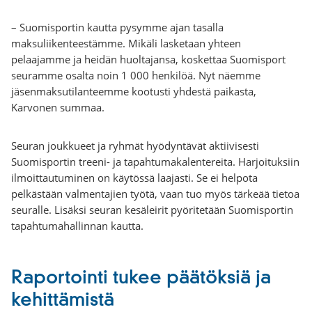
– Suomisportin kautta pysymme ajan tasalla
maksuliikenteestämme. Mikäli lasketaan yhteen
pelaajamme ja heidän huoltajansa, koskettaa Suomisport
seuramme osalta noin 1 000 henkilöä. Nyt näemme
jäsenmaksutilanteemme kootusti yhdestä paikasta,
Karvonen summaa.
Seuran joukkueet ja ryhmät hyödyntävät aktiivisesti
Suomisportin treeni- ja tapahtumakalentereita. Harjoituksiin
ilmoittautuminen on käytössä laajasti. Se ei helpota
pelkästään valmentajien työtä, vaan tuo myös tärkeää tietoa
seuralle. Lisäksi seuran kesäleirit pyöritetään Suomisportin
tapahtumahallinnan kautta.
Raportointi tukee päätöksiä ja
kehittämistä