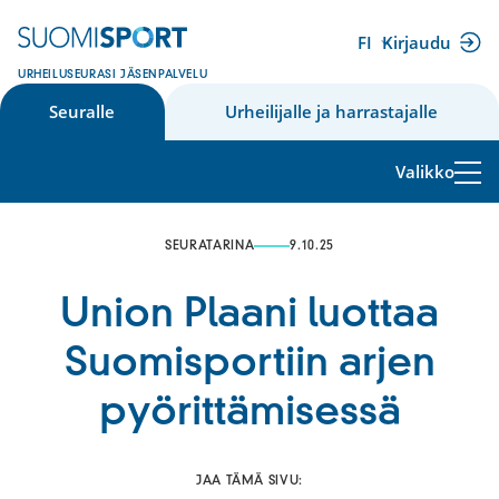
Siirry
sisältöön
FI
Kirjaudu
(ulkoinen
URHEILUSEURASI JÄSENPALVELU
linkki)
Seuralle
Urheilijalle ja harrastajalle
Valikko
SEURATARINA
9.10.25
Union Plaani luottaa
Suomisportiin arjen
pyörittämisessä
JAA TÄMÄ SIVU: