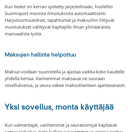
Kun tiedot on kerran syötetty järjestelmään, huolehtii
Suomisport monista ilmoituksista automaattisesti.
Harjoitusmuutokset, tapahtumat ja maksuihin liittyvät
muistutukset välittyvät käyttäjille ilman ylimääräistä
manuaalista työtä.
Maksujen hallinta helpottuu
Maksut voidaan suunnitella ja ajastaa vaikka koko kaudelle
yhdellä kertaa. Vanhemmat maksavat ne suoraan
sovelluksessa, ja seura näkee maksutilanteen ajantasaisesti.
Yksi sovellus, monta käyttäjää
Kun valmentajat, vanhemmat ja seuratoimijat käyttävät
samaa palvelua, tieto kulkee sujuvammin ja arjessa syntyy