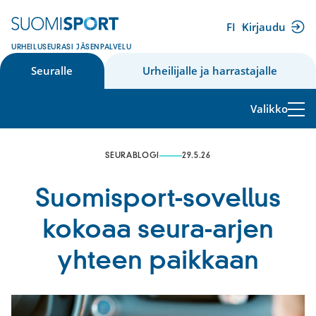
Siirry
sisältöön
FI
Kirjaudu
(ulkoinen
URHEILUSEURASI JÄSENPALVELU
linkki)
Seuralle
Urheilijalle ja harrastajalle
Valikko
SEURABLOGI
29.5.26
Suomisport-sovellus
kokoaa seura-arjen
yhteen paikkaan