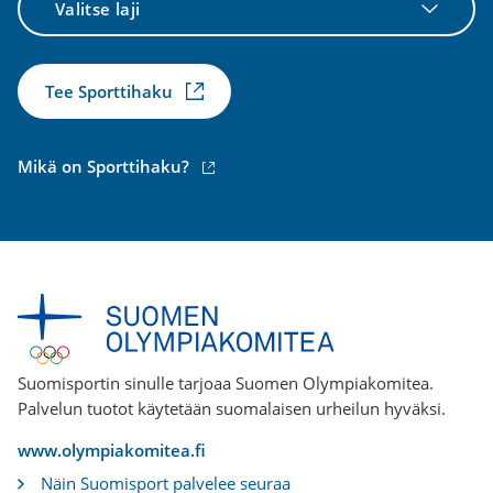
laji
Tee Sporttihaku
(ulkoinen
Mikä on Sporttihaku?
linkki)
Suomisportin sinulle tarjoaa Suomen Olympiakomitea.
Palvelun tuotot käytetään suomalaisen urheilun hyväksi.
www.olympiakomitea.fi
Näin Suomisport palvelee seuraa