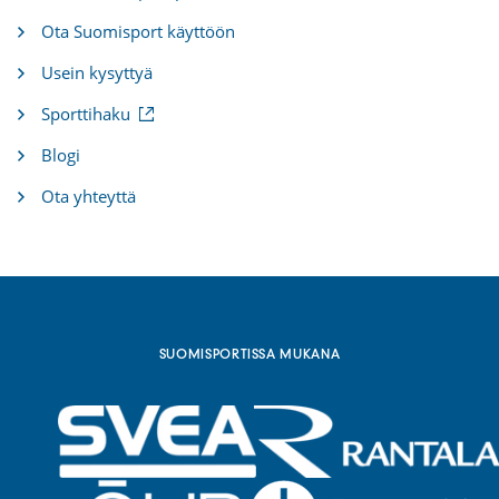
Ota Suomisport käyttöön
Usein kysyttyä
(
Sporttihaku
u
l
Blogi
k
o
Ota yhteyttä
i
n
e
n
l
i
n
k
SUOMISPORTISSA MUKANA
k
i
)